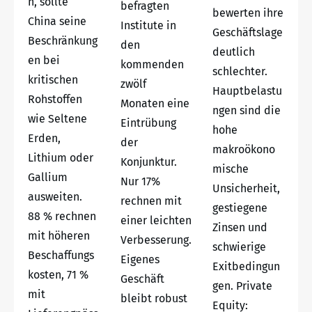
n, sollte
befragten
bewerten ihre
China seine
Institute in
Geschäftslage
Beschränkung
den
deutlich
en bei
kommenden
schlechter.
kritischen
zwölf
Hauptbelastu
Rohstoffen
Monaten eine
ngen sind die
wie Seltene
Eintrübung
hohe
Erden,
der
makroökono
Lithium oder
Konjunktur.
mische
Gallium
Nur 17%
Unsicherheit,
ausweiten.
rechnen mit
gestiegene
88 % rechnen
einer leichten
Zinsen und
mit höheren
Verbesserung.
schwierige
Beschaffungs
Eigenes
Exitbedingun
kosten, 71 %
Geschäft
gen. Private
mit
bleibt robust
Equity: