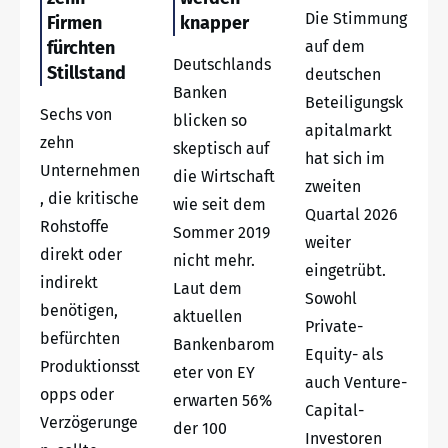
Die Stimmung
Firmen
knapper
fürchten
auf dem
Deutschlands
Stillstand
deutschen
Banken
Beteiligungsk
Sechs von
blicken so
apitalmarkt
zehn
skeptisch auf
hat sich im
Unternehmen
die Wirtschaft
zweiten
, die kritische
wie seit dem
Quartal 2026
Rohstoffe
Sommer 2019
weiter
direkt oder
nicht mehr.
eingetrübt.
indirekt
Laut dem
Sowohl
benötigen,
aktuellen
Private-
befürchten
Bankenbarom
Equity- als
Produktionsst
eter von EY
auch Venture-
opps oder
erwarten 56%
Capital-
Verzögerunge
der 100
Investoren