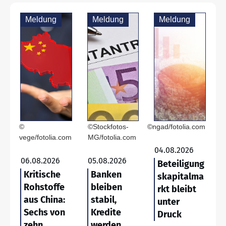
Meldung
Meldung
Meldung
©
©Stockfotos-
©ngad/fotolia.com
vege/fotolia.com
MG/fotolia.com
04.08.2026
06.08.2026
05.08.2026
Beteiligung
Kritische
Banken
skapitalma
Rohstoffe
bleiben
rkt bleibt
aus China:
stabil,
unter
Sechs von
Kredite
Druck
zehn
werden