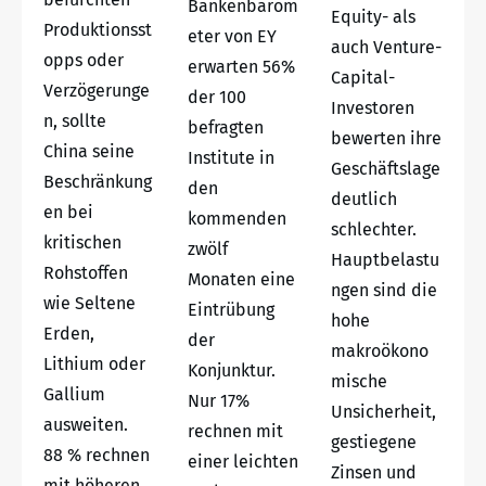
Bankenbarom
Equity- als
Produktionsst
eter von EY
auch Venture-
opps oder
erwarten 56%
Capital-
Verzögerunge
der 100
Investoren
n, sollte
befragten
bewerten ihre
China seine
Institute in
Geschäftslage
Beschränkung
den
deutlich
en bei
kommenden
schlechter.
kritischen
zwölf
Hauptbelastu
Rohstoffen
Monaten eine
ngen sind die
wie Seltene
Eintrübung
hohe
Erden,
der
makroökono
Lithium oder
Konjunktur.
mische
Gallium
Nur 17%
Unsicherheit,
ausweiten.
rechnen mit
gestiegene
88 % rechnen
einer leichten
Zinsen und
mit höheren