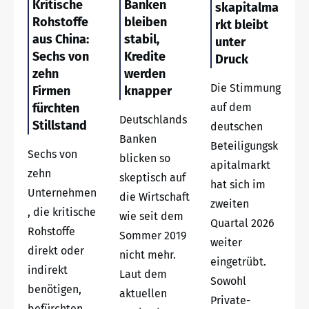
Kritische
Banken
skapitalma
Rohstoffe
bleiben
rkt bleibt
aus China:
stabil,
unter
Sechs von
Kredite
Druck
zehn
werden
Die Stimmung
Firmen
knapper
fürchten
auf dem
Deutschlands
Stillstand
deutschen
Banken
Beteiligungsk
Sechs von
blicken so
apitalmarkt
zehn
skeptisch auf
hat sich im
Unternehmen
die Wirtschaft
zweiten
, die kritische
wie seit dem
Quartal 2026
Rohstoffe
Sommer 2019
weiter
direkt oder
nicht mehr.
eingetrübt.
indirekt
Laut dem
Sowohl
benötigen,
aktuellen
Private-
befürchten