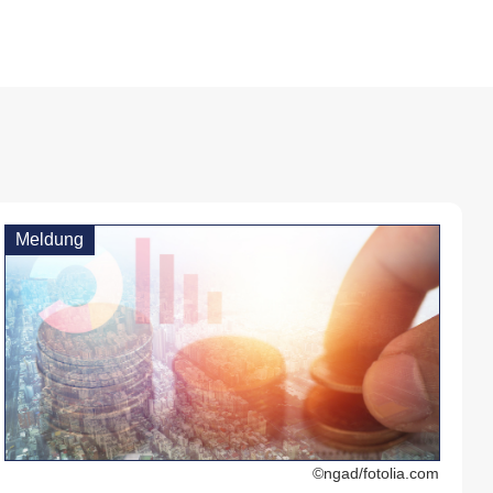
Meldung
©ngad/fotolia.com