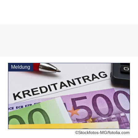
Meldung
©Stockfotos-MG/fotolia.com