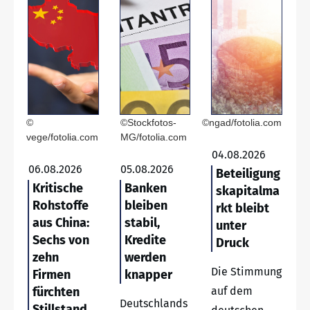
©
©Stockfotos-
©ngad/fotolia.com
vege/fotolia.com
MG/fotolia.com
04.08.2026
06.08.2026
05.08.2026
Beteiligung
Kritische
Banken
skapitalma
Rohstoffe
bleiben
rkt bleibt
aus China:
stabil,
unter
Sechs von
Kredite
Druck
zehn
werden
Die Stimmung
Firmen
knapper
fürchten
auf dem
Deutschlands
Stillstand