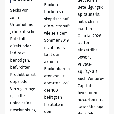
deutschen
Banken
Beteiligungsk
Sechs von
blicken so
apitalmarkt
zehn
skeptisch auf
hat sich im
Unternehmen
die Wirtschaft
zweiten
, die kritische
wie seit dem
Quartal 2026
Rohstoffe
Sommer 2019
weiter
direkt oder
nicht mehr.
eingetrübt.
indirekt
Laut dem
Sowohl
benötigen,
aktuellen
Private-
befürchten
Bankenbarom
Equity- als
Produktionsst
eter von EY
auch Venture-
opps oder
erwarten 56%
Capital-
Verzögerunge
der 100
Investoren
n, sollte
befragten
bewerten ihre
China seine
Institute in
Geschäftslage
Beschränkung
den