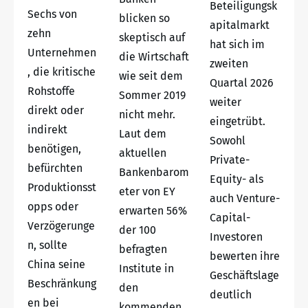
Beteiligungsk
Sechs von
blicken so
apitalmarkt
zehn
skeptisch auf
hat sich im
Unternehmen
die Wirtschaft
zweiten
, die kritische
wie seit dem
Quartal 2026
Rohstoffe
Sommer 2019
weiter
direkt oder
nicht mehr.
eingetrübt.
indirekt
Laut dem
Sowohl
benötigen,
aktuellen
Private-
befürchten
Bankenbarom
Equity- als
Produktionsst
eter von EY
auch Venture-
opps oder
erwarten 56%
Capital-
Verzögerunge
der 100
Investoren
n, sollte
befragten
bewerten ihre
China seine
Institute in
Geschäftslage
Beschränkung
den
deutlich
en bei
kommenden