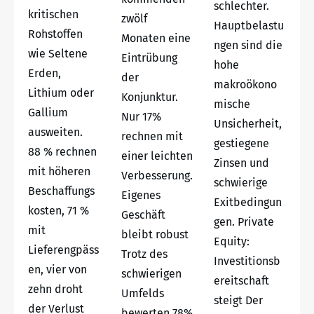
schlechter.
kritischen
zwölf
Hauptbelastu
Rohstoffen
Monaten eine
ngen sind die
wie Seltene
Eintrübung
hohe
Erden,
der
makroökono
Lithium oder
Konjunktur.
mische
Gallium
Nur 17%
Unsicherheit,
ausweiten.
rechnen mit
gestiegene
88 % rechnen
einer leichten
Zinsen und
mit höheren
Verbesserung.
schwierige
Beschaffungs
Eigenes
Exitbedingun
kosten, 71 %
Geschäft
gen. Private
mit
bleibt robust
Equity:
Lieferengpäss
Trotz des
Investitionsb
en, vier von
schwierigen
ereitschaft
zehn droht
Umfelds
steigt Der
der Verlust
bewerten 78%