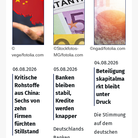
©
©Stockfotos-
©ngad/fotolia.com
vege/fotolia.com
MG/fotolia.com
04.08.2026
06.08.2026
05.08.2026
Beteiligung
Kritische
Banken
skapitalma
Rohstoffe
bleiben
rkt bleibt
aus China:
stabil,
unter
Sechs von
Kredite
Druck
zehn
werden
Die Stimmung
Firmen
knapper
fürchten
auf dem
Deutschlands
Stillstand
deutschen
Banken