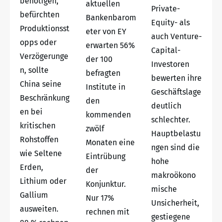
benötigen,
aktuellen
Private-
befürchten
Bankenbarom
Equity- als
Produktionsst
eter von EY
auch Venture-
opps oder
erwarten 56%
Capital-
Verzögerunge
der 100
Investoren
n, sollte
befragten
bewerten ihre
China seine
Institute in
Geschäftslage
Beschränkung
den
deutlich
en bei
kommenden
schlechter.
kritischen
zwölf
Hauptbelastu
Rohstoffen
Monaten eine
ngen sind die
wie Seltene
Eintrübung
hohe
Erden,
der
makroökono
Lithium oder
Konjunktur.
mische
Gallium
Nur 17%
Unsicherheit,
ausweiten.
rechnen mit
gestiegene