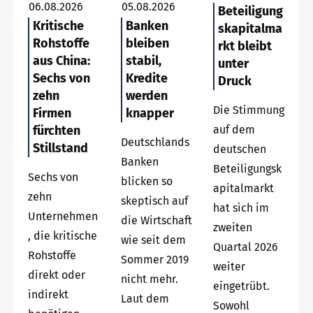
06.08.2026
05.08.2026
Beteiligung
Kritische
Banken
skapitalma
Rohstoffe
bleiben
rkt bleibt
aus China:
stabil,
unter
Sechs von
Kredite
Druck
zehn
werden
Die Stimmung
Firmen
knapper
fürchten
auf dem
Deutschlands
Stillstand
deutschen
Banken
Beteiligungsk
Sechs von
blicken so
apitalmarkt
zehn
skeptisch auf
hat sich im
Unternehmen
die Wirtschaft
zweiten
, die kritische
wie seit dem
Quartal 2026
Rohstoffe
Sommer 2019
weiter
direkt oder
nicht mehr.
eingetrübt.
indirekt
Laut dem
Sowohl