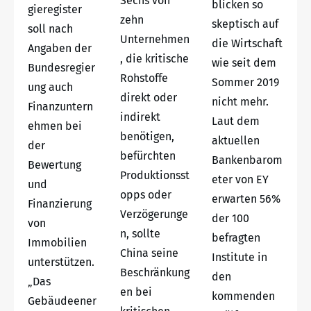
Sechs von
blicken so
gieregister
zehn
skeptisch auf
soll nach
Unternehmen
die Wirtschaft
Angaben der
, die kritische
wie seit dem
Bundesregier
Rohstoffe
Sommer 2019
ung auch
direkt oder
nicht mehr.
Finanzuntern
indirekt
Laut dem
ehmen bei
benötigen,
aktuellen
der
befürchten
Bankenbarom
Bewertung
Produktionsst
eter von EY
und
opps oder
erwarten 56%
Finanzierung
Verzögerunge
der 100
von
n, sollte
befragten
Immobilien
China seine
Institute in
unterstützen.
Beschränkung
den
„Das
en bei
kommenden
Gebäudeener