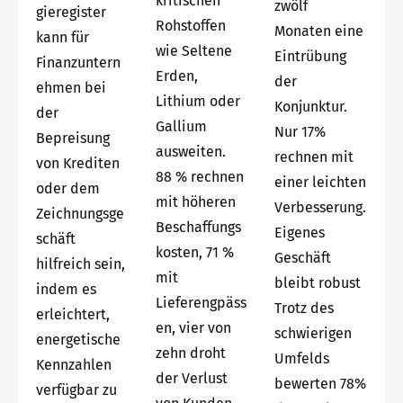
kritischen
zwölf
gieregister
Rohstoffen
Monaten eine
kann für
wie Seltene
Eintrübung
Finanzuntern
Erden,
der
ehmen bei
Lithium oder
Konjunktur.
der
Gallium
Nur 17%
Bepreisung
ausweiten.
rechnen mit
von Krediten
88 % rechnen
einer leichten
oder dem
mit höheren
Verbesserung.
Zeichnungsge
Beschaffungs
Eigenes
schäft
kosten, 71 %
Geschäft
hilfreich sein,
mit
bleibt robust
indem es
Lieferengpäss
Trotz des
erleichtert,
en, vier von
schwierigen
energetische
zehn droht
Umfelds
Kennzahlen
der Verlust
bewerten 78%
verfügbar zu