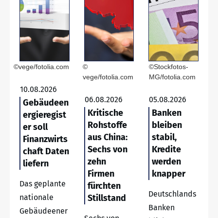
©vege/fotolia.com
©
©Stockfotos-
vege/fotolia.com
MG/fotolia.com
10.08.2026
06.08.2026
05.08.2026
Gebäudeen
Kritische
Banken
ergieregist
Rohstoffe
bleiben
er soll
aus China:
stabil,
Finanzwirts
Sechs von
Kredite
chaft Daten
zehn
werden
liefern
Firmen
knapper
Das geplante
fürchten
Deutschlands
nationale
Stillstand
Banken
Gebäudeener