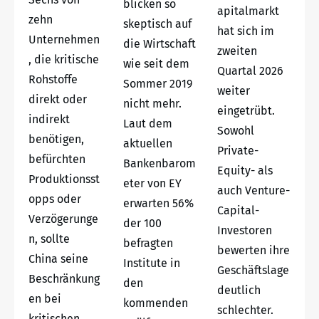
blicken so
apitalmarkt
zehn
skeptisch auf
hat sich im
Unternehmen
die Wirtschaft
zweiten
, die kritische
wie seit dem
Quartal 2026
Rohstoffe
Sommer 2019
weiter
direkt oder
nicht mehr.
eingetrübt.
indirekt
Laut dem
Sowohl
benötigen,
aktuellen
Private-
befürchten
Bankenbarom
Equity- als
Produktionsst
eter von EY
auch Venture-
opps oder
erwarten 56%
Capital-
Verzögerunge
der 100
Investoren
n, sollte
befragten
bewerten ihre
China seine
Institute in
Geschäftslage
Beschränkung
den
deutlich
en bei
kommenden
schlechter.
kritischen