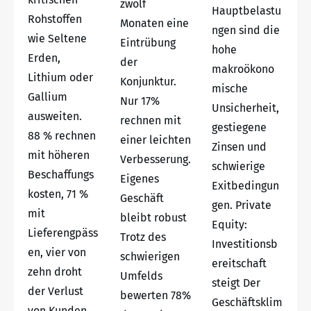
zwölf
Hauptbelastu
Rohstoffen
Monaten eine
ngen sind die
wie Seltene
Eintrübung
hohe
Erden,
der
makroökono
Lithium oder
Konjunktur.
mische
Gallium
Nur 17%
Unsicherheit,
ausweiten.
rechnen mit
gestiegene
88 % rechnen
einer leichten
Zinsen und
mit höheren
Verbesserung.
schwierige
Beschaffungs
Eigenes
Exitbedingun
kosten, 71 %
Geschäft
gen. Private
mit
bleibt robust
Equity:
Lieferengpäss
Trotz des
Investitionsb
en, vier von
schwierigen
ereitschaft
zehn droht
Umfelds
steigt Der
der Verlust
bewerten 78%
Geschäftsklim
von Kunden.