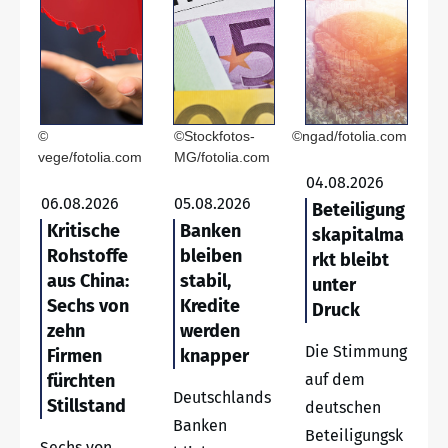
©
©Stockfotos-
©ngad/fotolia.com
vege/fotolia.com
MG/fotolia.com
04.08.2026
06.08.2026
05.08.2026
Beteiligung
Kritische
Banken
skapitalma
Rohstoffe
bleiben
rkt bleibt
aus China:
stabil,
unter
Sechs von
Kredite
Druck
zehn
werden
Die Stimmung
Firmen
knapper
fürchten
auf dem
Deutschlands
Stillstand
deutschen
Banken
Beteiligungsk
Sechs von