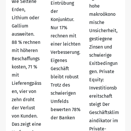
wie Seltene
Eintrübung
hohe
Erden,
der
makroökono
Lithium oder
Konjunktur.
mische
Gallium
Nur 17%
Unsicherheit,
ausweiten.
rechnen mit
gestiegene
88 % rechnen
einer leichten
Zinsen und
mit höheren
Verbesserung.
schwierige
Beschaffungs
Eigenes
Exitbedingun
kosten, 71 %
Geschäft
gen. Private
mit
bleibt robust
Equity:
Lieferengpäss
Trotz des
Investitionsb
en, vier von
schwierigen
ereitschaft
zehn droht
Umfelds
steigt Der
der Verlust
bewerten 78%
Geschäftsklim
von Kunden.
der Banken
aindikator im
Das zeigt eine
Private-