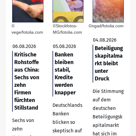
©
©Stockfotos-
©ngad/fotolia.com
vege/fotolia.com
MG/fotolia.com
04.08.2026
06.08.2026
05.08.2026
Beteiligung
Kritische
Banken
skapitalma
Rohstoffe
bleiben
rkt bleibt
aus China:
stabil,
unter
Sechs von
Kredite
Druck
zehn
werden
Die Stimmung
Firmen
knapper
fürchten
auf dem
Deutschlands
Stillstand
deutschen
Banken
Beteiligungsk
Sechs von
blicken so
apitalmarkt
zehn
skeptisch auf
hat sich im