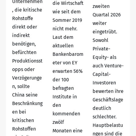
Unternehmen
die Wirtschaft
zweiten
, die kritische
wie seit dem
Quartal 2026
Rohstoffe
Sommer 2019
weiter
direkt oder
nicht mehr.
eingetrübt.
indirekt
Laut dem
Sowohl
benötigen,
aktuellen
Private-
befürchten
Bankenbarom
Equity- als
Produktionsst
eter von EY
auch Venture-
opps oder
erwarten 56%
Capital-
Verzögerunge
der 100
Investoren
n, sollte
befragten
bewerten ihre
China seine
Institute in
Geschäftslage
Beschränkung
den
deutlich
en bei
kommenden
schlechter.
kritischen
zwölf
Hauptbelastu
Rohstoffen
Monaten eine
ngen sind die