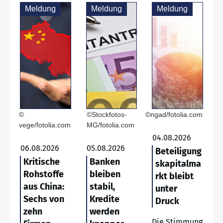
Meldung
Meldung
Meldung
©
©Stockfotos-
©ngad/fotolia.com
vege/fotolia.com
MG/fotolia.com
04.08.2026
06.08.2026
05.08.2026
Beteiligung
Kritische
Banken
skapitalma
Rohstoffe
bleiben
rkt bleibt
aus China:
stabil,
unter
Sechs von
Kredite
Druck
zehn
werden
Die Stimmung