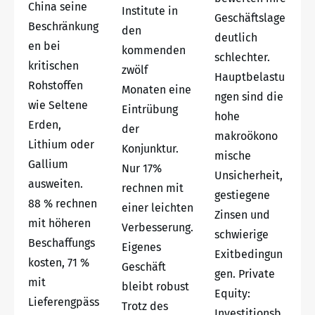
China seine
Institute in
Geschäftslage
Beschränkung
den
deutlich
en bei
kommenden
schlechter.
kritischen
zwölf
Hauptbelastu
Rohstoffen
Monaten eine
ngen sind die
wie Seltene
Eintrübung
hohe
Erden,
der
makroökono
Lithium oder
Konjunktur.
mische
Gallium
Nur 17%
Unsicherheit,
ausweiten.
rechnen mit
gestiegene
88 % rechnen
einer leichten
Zinsen und
mit höheren
Verbesserung.
schwierige
Beschaffungs
Eigenes
Exitbedingun
kosten, 71 %
Geschäft
gen. Private
mit
bleibt robust
Equity:
Lieferengpäss
Trotz des
Investitionsb