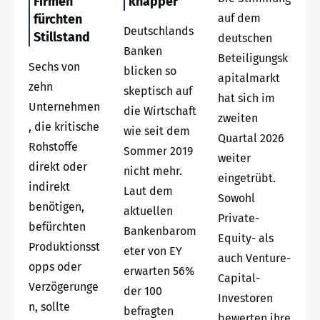
Firmen
knapper
fürchten
auf dem
Deutschlands
Stillstand
deutschen
Banken
Beteiligungsk
Sechs von
blicken so
apitalmarkt
zehn
skeptisch auf
hat sich im
Unternehmen
die Wirtschaft
zweiten
, die kritische
wie seit dem
Quartal 2026
Rohstoffe
Sommer 2019
weiter
direkt oder
nicht mehr.
eingetrübt.
indirekt
Laut dem
Sowohl
benötigen,
aktuellen
Private-
befürchten
Bankenbarom
Equity- als
Produktionsst
eter von EY
auch Venture-
opps oder
erwarten 56%
Capital-
Verzögerunge
der 100
Investoren
n, sollte
befragten
bewerten ihre