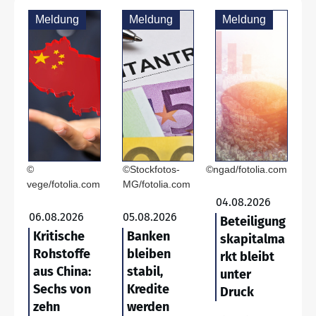
Meldung
Meldung
Meldung
©
©Stockfotos-
©ngad/fotolia.com
vege/fotolia.com
MG/fotolia.com
04.08.2026
06.08.2026
05.08.2026
Beteiligung
Kritische
Banken
skapitalma
Rohstoffe
bleiben
rkt bleibt
aus China:
stabil,
unter
Sechs von
Kredite
Druck
zehn
werden