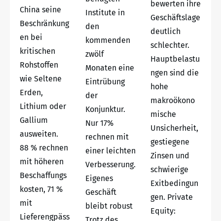
bewerten ihre
China seine
Institute in
Geschäftslage
Beschränkung
den
deutlich
en bei
kommenden
schlechter.
kritischen
zwölf
Hauptbelastu
Rohstoffen
Monaten eine
ngen sind die
wie Seltene
Eintrübung
hohe
Erden,
der
makroökono
Lithium oder
Konjunktur.
mische
Gallium
Nur 17%
Unsicherheit,
ausweiten.
rechnen mit
gestiegene
88 % rechnen
einer leichten
Zinsen und
mit höheren
Verbesserung.
schwierige
Beschaffungs
Eigenes
Exitbedingun
kosten, 71 %
Geschäft
gen. Private
mit
bleibt robust
Equity:
Lieferengpäss
Trotz des