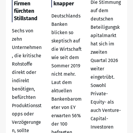
Die Stimmung
Firmen
knapper
fürchten
auf dem
Deutschlands
Stillstand
deutschen
Banken
Beteiligungsk
Sechs von
blicken so
apitalmarkt
zehn
skeptisch auf
hat sich im
Unternehmen
die Wirtschaft
zweiten
, die kritische
wie seit dem
Quartal 2026
Rohstoffe
Sommer 2019
weiter
direkt oder
nicht mehr.
eingetrübt.
indirekt
Laut dem
Sowohl
benötigen,
aktuellen
Private-
befürchten
Bankenbarom
Equity- als
Produktionsst
eter von EY
auch Venture-
opps oder
erwarten 56%
Capital-
Verzögerunge
der 100
Investoren
n, sollte
befragten