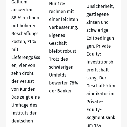
Gallium
Nur 17%
Unsicherheit,
ausweiten.
rechnen mit
gestiegene
88 % rechnen
einer leichten
Zinsen und
mit höheren
Verbesserung.
schwierige
Beschaffungs
Eigenes
Exitbedingun
kosten, 71 %
Geschäft
gen. Private
mit
bleibt robust
Equity:
Lieferengpäss
Trotz des
Investitionsb
en, vier von
schwierigen
ereitschaft
zehn droht
Umfelds
steigt Der
der Verlust
bewerten 78%
Geschäftsklim
von Kunden.
der Banken
aindikator im
Das zeigt eine
Private-
Umfrage des
Equity-
Instituts der
Segment sank
deutschen
um 17,4