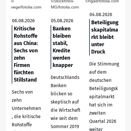
©
©Stockfotos-
©ngad/fotolia.com
vege/fotolia.com
MG/fotolia.com
04.08.2026
06.08.2026
05.08.2026
Beteiligung
Kritische
Banken
skapitalma
Rohstoffe
bleiben
rkt bleibt
aus China:
stabil,
unter
Sechs von
Kredite
Druck
zehn
werden
Die Stimmung
Firmen
knapper
fürchten
auf dem
Deutschlands
Stillstand
deutschen
Banken
Beteiligungsk
Sechs von
blicken so
apitalmarkt
zehn
skeptisch auf
hat sich im
Unternehmen
die Wirtschaft
zweiten
, die kritische
wie seit dem
Quartal 2026
Rohstoffe
Sommer 2019
weiter