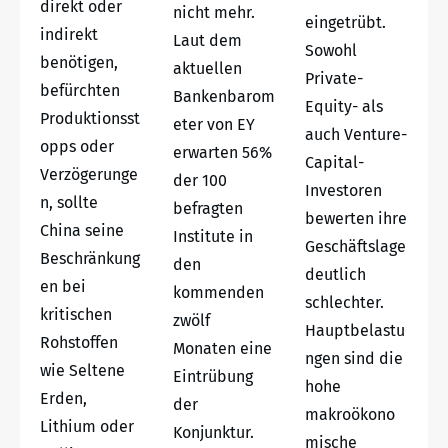
direkt oder
nicht mehr.
eingetrübt.
indirekt
Laut dem
Sowohl
benötigen,
aktuellen
Private-
befürchten
Bankenbarom
Equity- als
Produktionsst
eter von EY
auch Venture-
opps oder
erwarten 56%
Capital-
Verzögerunge
der 100
Investoren
n, sollte
befragten
bewerten ihre
China seine
Institute in
Geschäftslage
Beschränkung
den
deutlich
en bei
kommenden
schlechter.
kritischen
zwölf
Hauptbelastu
Rohstoffen
Monaten eine
ngen sind die
wie Seltene
Eintrübung
hohe
Erden,
der
makroökono
Lithium oder
Konjunktur.
mische