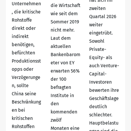
hat sich im
Unternehmen
die Wirtschaft
zweiten
, die kritische
wie seit dem
Quartal 2026
Rohstoffe
Sommer 2019
weiter
direkt oder
nicht mehr.
eingetrübt.
indirekt
Laut dem
Sowohl
benötigen,
aktuellen
Private-
befürchten
Bankenbarom
Equity- als
Produktionsst
eter von EY
auch Venture-
opps oder
erwarten 56%
Capital-
Verzögerunge
der 100
Investoren
n, sollte
befragten
bewerten ihre
China seine
Institute in
Geschäftslage
Beschränkung
den
deutlich
en bei
kommenden
schlechter.
kritischen
zwölf
Hauptbelastu
Rohstoffen
Monaten eine