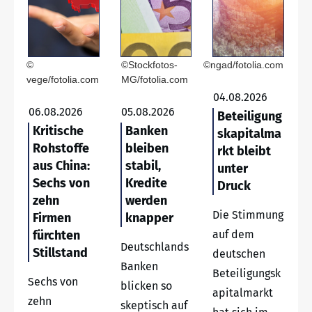
©
©Stockfotos-
©ngad/fotolia.com
vege/fotolia.com
MG/fotolia.com
04.08.2026
06.08.2026
05.08.2026
Beteiligung
Kritische
Banken
skapitalma
Rohstoffe
bleiben
rkt bleibt
aus China:
stabil,
unter
Sechs von
Kredite
Druck
zehn
werden
Die Stimmung
Firmen
knapper
fürchten
auf dem
Deutschlands
Stillstand
deutschen
Banken
Beteiligungsk
Sechs von
blicken so
apitalmarkt
zehn
skeptisch auf