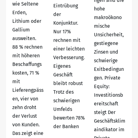
ngen sind die
wie Seltene
Eintrübung
hohe
Erden,
der
makroökono
Lithium oder
Konjunktur.
mische
Gallium
Nur 17%
Unsicherheit,
ausweiten.
rechnen mit
gestiegene
88 % rechnen
einer leichten
Zinsen und
mit höheren
Verbesserung.
schwierige
Beschaffungs
Eigenes
Exitbedingun
kosten, 71 %
Geschäft
gen. Private
mit
bleibt robust
Equity:
Lieferengpäss
Trotz des
Investitionsb
en, vier von
schwierigen
ereitschaft
zehn droht
Umfelds
steigt Der
der Verlust
bewerten 78%
Geschäftsklim
von Kunden.
der Banken
aindikator im
Das zeigt eine