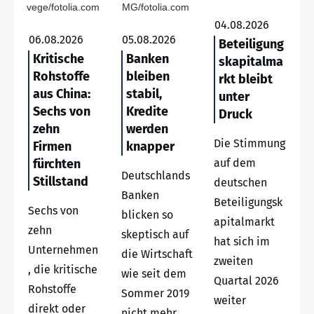
vege/fotolia.com
MG/fotolia.com
04.08.2026
06.08.2026
05.08.2026
Beteiligung
Kritische
Banken
skapitalma
Rohstoffe
bleiben
rkt bleibt
aus China:
stabil,
unter
Sechs von
Kredite
Druck
zehn
werden
Die Stimmung
Firmen
knapper
fürchten
auf dem
Deutschlands
Stillstand
deutschen
Banken
Beteiligungsk
Sechs von
blicken so
apitalmarkt
zehn
skeptisch auf
hat sich im
Unternehmen
die Wirtschaft
zweiten
, die kritische
wie seit dem
Quartal 2026
Rohstoffe
Sommer 2019
weiter
direkt oder
nicht mehr.