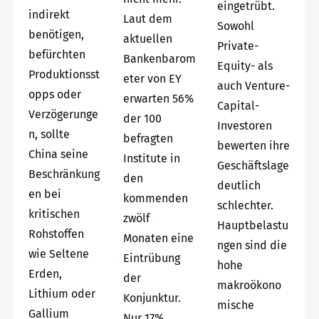
eingetrübt.
indirekt
Laut dem
Sowohl
benötigen,
aktuellen
Private-
befürchten
Bankenbarom
Equity- als
Produktionsst
eter von EY
auch Venture-
opps oder
erwarten 56%
Capital-
Verzögerunge
der 100
Investoren
n, sollte
befragten
bewerten ihre
China seine
Institute in
Geschäftslage
Beschränkung
den
deutlich
en bei
kommenden
schlechter.
kritischen
zwölf
Hauptbelastu
Rohstoffen
Monaten eine
ngen sind die
wie Seltene
Eintrübung
hohe
Erden,
der
makroökono
Lithium oder
Konjunktur.
mische
Gallium
Nur 17%