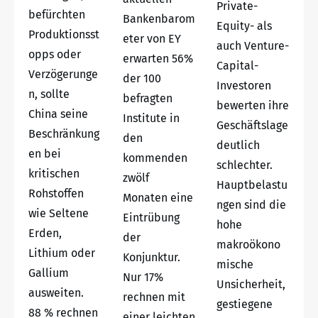
Private-
befürchten
Bankenbarom
Equity- als
Produktionsst
eter von EY
auch Venture-
opps oder
erwarten 56%
Capital-
Verzögerunge
der 100
Investoren
n, sollte
befragten
bewerten ihre
China seine
Institute in
Geschäftslage
Beschränkung
den
deutlich
en bei
kommenden
schlechter.
kritischen
zwölf
Hauptbelastu
Rohstoffen
Monaten eine
ngen sind die
wie Seltene
Eintrübung
hohe
Erden,
der
makroökono
Lithium oder
Konjunktur.
mische
Gallium
Nur 17%
Unsicherheit,
ausweiten.
rechnen mit
gestiegene
88 % rechnen
einer leichten