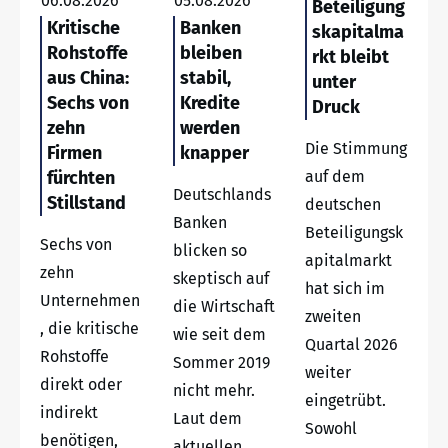
06.08.2026
05.08.2026
Beteiligung
Kritische
Banken
skapitalma
Rohstoffe
bleiben
rkt bleibt
aus China:
stabil,
unter
Sechs von
Kredite
Druck
zehn
werden
Die Stimmung
Firmen
knapper
fürchten
auf dem
Deutschlands
Stillstand
deutschen
Banken
Beteiligungsk
Sechs von
blicken so
apitalmarkt
zehn
skeptisch auf
hat sich im
Unternehmen
die Wirtschaft
zweiten
, die kritische
wie seit dem
Quartal 2026
Rohstoffe
Sommer 2019
weiter
direkt oder
nicht mehr.
eingetrübt.
indirekt
Laut dem
Sowohl
benötigen,
aktuellen