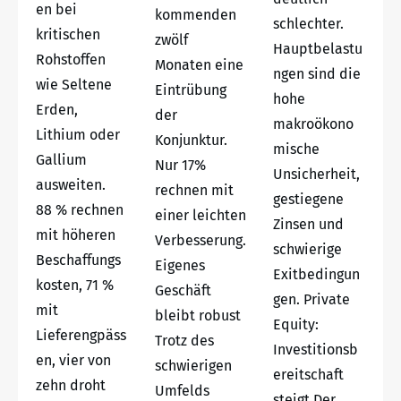
en bei
kommenden
schlechter.
kritischen
zwölf
Hauptbelastu
Rohstoffen
Monaten eine
ngen sind die
wie Seltene
Eintrübung
hohe
Erden,
der
makroökono
Lithium oder
Konjunktur.
mische
Gallium
Nur 17%
Unsicherheit,
ausweiten.
rechnen mit
gestiegene
88 % rechnen
einer leichten
Zinsen und
mit höheren
Verbesserung.
schwierige
Beschaffungs
Eigenes
Exitbedingun
kosten, 71 %
Geschäft
gen. Private
mit
bleibt robust
Equity:
Lieferengpäss
Trotz des
Investitionsb
en, vier von
schwierigen
ereitschaft
zehn droht
Umfelds
steigt Der