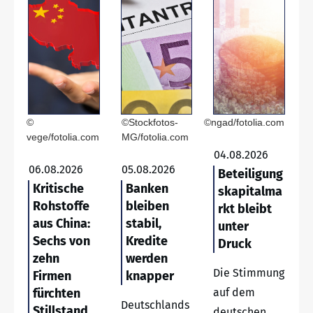
©
©Stockfotos-
©ngad/fotolia.com
vege/fotolia.com
MG/fotolia.com
04.08.2026
06.08.2026
05.08.2026
Beteiligung
Kritische
Banken
skapitalma
Rohstoffe
bleiben
rkt bleibt
aus China:
stabil,
unter
Sechs von
Kredite
Druck
zehn
werden
Die Stimmung
Firmen
knapper
fürchten
auf dem
Deutschlands
Stillstand
deutschen