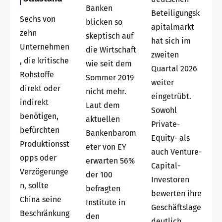
Banken
Beteiligungsk
Sechs von
blicken so
apitalmarkt
zehn
skeptisch auf
hat sich im
Unternehmen
die Wirtschaft
zweiten
, die kritische
wie seit dem
Quartal 2026
Rohstoffe
Sommer 2019
weiter
direkt oder
nicht mehr.
eingetrübt.
indirekt
Laut dem
Sowohl
benötigen,
aktuellen
Private-
befürchten
Bankenbarom
Equity- als
Produktionsst
eter von EY
auch Venture-
opps oder
erwarten 56%
Capital-
Verzögerunge
der 100
Investoren
n, sollte
befragten
bewerten ihre
China seine
Institute in
Geschäftslage
Beschränkung
den
deutlich