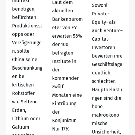
indirekt
Laut dem
Sowohl
benötigen,
aktuellen
Private-
befürchten
Bankenbarom
Equity- als
Produktionsst
eter von EY
auch Venture-
opps oder
erwarten 56%
Capital-
Verzögerunge
der 100
Investoren
n, sollte
befragten
bewerten ihre
China seine
Institute in
Geschäftslage
Beschränkung
den
deutlich
en bei
kommenden
schlechter.
kritischen
zwölf
Hauptbelastu
Rohstoffen
Monaten eine
ngen sind die
wie Seltene
Eintrübung
hohe
Erden,
der
makroökono
Lithium oder
Konjunktur.
mische
Gallium
Nur 17%
Unsicherheit,