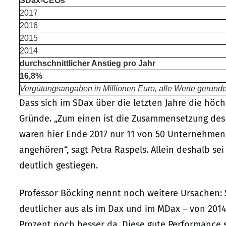
SDax-CEOs
2017
2016
2015
2014
durchschnittlicher Anstieg pro Jahr
16,8%
Vergütungsangaben in Millionen Euro, alle Werte gerunde
Dass sich im SDax über die letzten Jahre die hö
Gründe. „Zum einen ist die Zusammensetzung des S
waren hier Ende 2017 nur 11 von 50 Unternehmen 
angehören“, sagt Petra Raspels. Allein deshalb s
deutlich gestiegen.
Professor Böcking nennt noch weitere Ursachen: 
deutlicher aus als im Dax und im MDax – von 2014
Prozent noch besser da. Diese gute Performance s