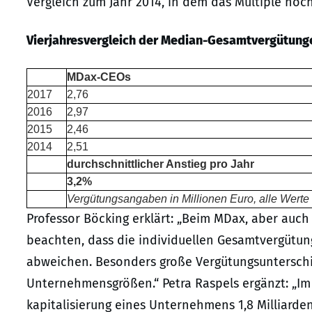
Vergleich zum Jahr 2014, in dem das Multiple noch 
Vierjahresvergleich der Median-Gesamtvergütung
MDax-CEOs
2017
2,76
2016
2,97
2015
2,46
2014
2,51
durchschnittlicher Anstieg pro Jahr
3,2%
Vergütungsangaben in Millionen Euro, alle Werte
Professor Böcking erklärt: „Beim MDax, aber auch
beachten, dass die individuellen Gesamtvergütun
abweichen. Besonders große Vergütungsunterschi
Unternehmensgrößen.“ Petra Raspels ergänzt: „Im 
kapitalisierung eines Unternehmens 1,8 Milliard