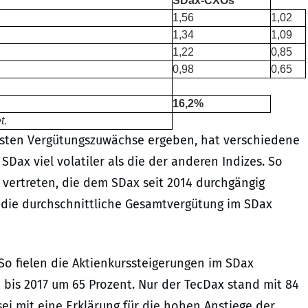
SDax-CXOs
1,56
1,02
1,34
1,09
1,22
0,85
0,98
0,65
16,2%
t.
chsten Vergütungszuwächse ergeben, hat verschiedene
Dax viel volatiler als die der anderen Indizes. So
vertreten, die dem SDax seit 2014 durchgängig
ei die durchschnittliche Gesamtvergütung im SDax
So fielen die Aktienkurssteigerungen im SDax
 bis 2017 um 65 Prozent. Nur der TecDax stand mit 84
ei mit eine Erklärung für die hohen Anstiege der