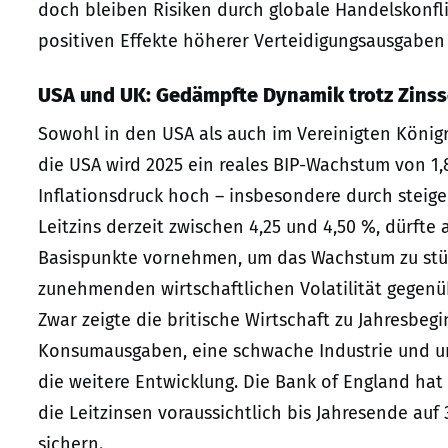
doch bleiben Risiken durch globale Handelskonfl
positiven Effekte höherer Verteidigungsausgabe
USA und UK: Gedämpfte Dynamik trotz Zins
Sowohl in den USA als auch im Vereinigten Königre
die USA wird 2025 ein reales BIP-Wachstum von 1,8
Inflationsdruck hoch – insbesondere durch steig
Leitzins derzeit zwischen 4,25 und 4,50 %, dürfte
Basispunkte vornehmen, um das Wachstum zu stütz
zunehmenden wirtschaftlichen Volatilität gegenüb
Zwar zeigte die britische Wirtschaft zu Jahresbe
Konsumausgaben, eine schwache Industrie und u
die weitere Entwicklung. Die Bank of England hat
die Leitzinsen voraussichtlich bis Jahresende au
sichern.