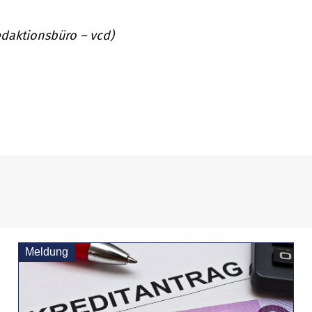
edaktionsbüro – vcd)
Meldung