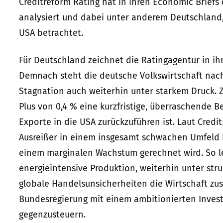
Creditreform Rating hat in ihren Economic Briefs
analysiert und dabei unter anderem Deutschland,
USA betrachtet.
Für Deutschland zeichnet die Ratingagentur in ihr
Demnach steht die deutsche Volkswirtschaft nac
Stagnation auch weiterhin unter starkem Druck. Z
Plus von 0,4 % eine kurzfristige, überraschende B
Exporte in die USA zurückzuführen ist. Laut Credi
Ausreißer in einem insgesamt schwachen Umfeld b
einem marginalen Wachstum gerechnet wird. So le
energieintensive Produktion, weiterhin unter st
globale Handelsunsicherheiten die Wirtschaft zusä
Bundesregierung mit einem ambitionierten Inve
gegenzusteuern.