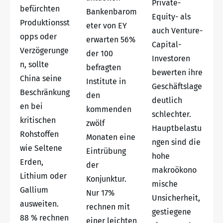
Private-
befürchten
Bankenbarom
Equity- als
Produktionsst
eter von EY
auch Venture-
opps oder
erwarten 56%
Capital-
Verzögerunge
der 100
Investoren
n, sollte
befragten
bewerten ihre
China seine
Institute in
Geschäftslage
Beschränkung
den
deutlich
en bei
kommenden
schlechter.
kritischen
zwölf
Hauptbelastu
Rohstoffen
Monaten eine
ngen sind die
wie Seltene
Eintrübung
hohe
Erden,
der
makroökono
Lithium oder
Konjunktur.
mische
Gallium
Nur 17%
Unsicherheit,
ausweiten.
rechnen mit
gestiegene
88 % rechnen
einer leichten