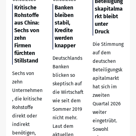
Beteiligung
Kritische
Banken
skapitalma
Rohstoffe
bleiben
rkt bleibt
aus China:
stabil,
unter
Sechs von
Kredite
Druck
zehn
werden
Die Stimmung
Firmen
knapper
fürchten
auf dem
Deutschlands
Stillstand
deutschen
Banken
Beteiligungsk
Sechs von
blicken so
apitalmarkt
zehn
skeptisch auf
hat sich im
Unternehmen
die Wirtschaft
zweiten
, die kritische
wie seit dem
Quartal 2026
Rohstoffe
Sommer 2019
weiter
direkt oder
nicht mehr.
eingetrübt.
indirekt
Laut dem
Sowohl
benötigen,
aktuellen