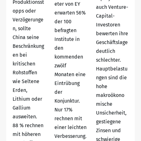
Produktionsst
eter von EY
auch Venture-
opps oder
erwarten 56%
Capital-
Verzögerunge
der 100
Investoren
n, sollte
befragten
bewerten ihre
China seine
Institute in
Geschäftslage
Beschränkung
den
deutlich
en bei
kommenden
schlechter.
kritischen
zwölf
Hauptbelastu
Rohstoffen
Monaten eine
ngen sind die
wie Seltene
Eintrübung
hohe
Erden,
der
makroökono
Lithium oder
Konjunktur.
mische
Gallium
Nur 17%
Unsicherheit,
ausweiten.
rechnen mit
gestiegene
88 % rechnen
einer leichten
Zinsen und
mit höheren
Verbesserung.
schwierige