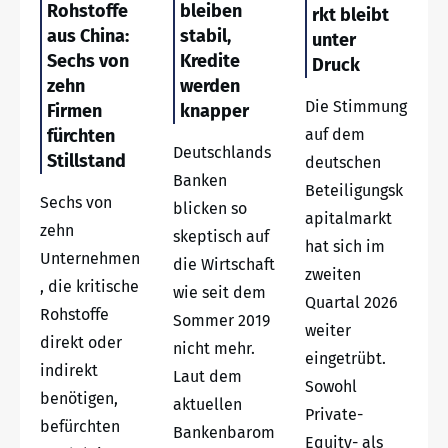
Rohstoffe
bleiben
rkt bleibt
aus China:
stabil,
unter
Sechs von
Kredite
Druck
zehn
werden
Die Stimmung
Firmen
knapper
fürchten
auf dem
Deutschlands
Stillstand
deutschen
Banken
Beteiligungsk
Sechs von
blicken so
apitalmarkt
zehn
skeptisch auf
hat sich im
Unternehmen
die Wirtschaft
zweiten
, die kritische
wie seit dem
Quartal 2026
Rohstoffe
Sommer 2019
weiter
direkt oder
nicht mehr.
eingetrübt.
indirekt
Laut dem
Sowohl
benötigen,
aktuellen
Private-
befürchten
Bankenbarom
Equity- als