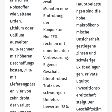
kritischen
zwölf
Hauptbelastu
Rohstoffen
Monaten eine
ngen sind die
wie Seltene
Eintrübung
hohe
Erden,
der
makroökono
Lithium oder
Konjunktur.
mische
Gallium
Nur 17%
Unsicherheit,
ausweiten.
rechnen mit
gestiegene
88 % rechnen
einer leichten
Zinsen und
mit höheren
Verbesserung.
schwierige
Beschaffungs
Eigenes
Exitbedingun
kosten, 71 %
Geschäft
gen. Private
mit
bleibt robust
Equity:
Lieferengpäss
Trotz des
Investitionsb
en, vier von
schwierigen
ereitschaft
zehn droht
Umfelds
steigt Der
der Verlust
bewerten 78%
Geschäftsklim