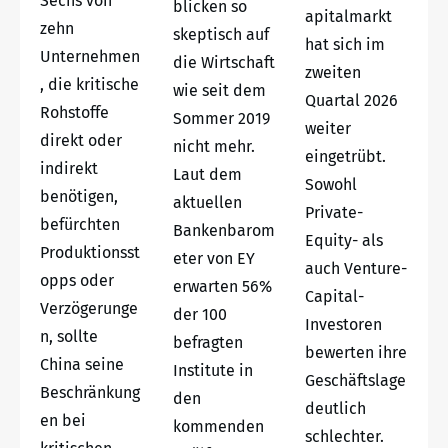
Sechs von
blicken so
apitalmarkt
zehn
skeptisch auf
hat sich im
Unternehmen
die Wirtschaft
zweiten
, die kritische
wie seit dem
Quartal 2026
Rohstoffe
Sommer 2019
weiter
direkt oder
nicht mehr.
eingetrübt.
indirekt
Laut dem
Sowohl
benötigen,
aktuellen
Private-
befürchten
Bankenbarom
Equity- als
Produktionsst
eter von EY
auch Venture-
opps oder
erwarten 56%
Capital-
Verzögerunge
der 100
Investoren
n, sollte
befragten
bewerten ihre
China seine
Institute in
Geschäftslage
Beschränkung
den
deutlich
en bei
kommenden
schlechter.