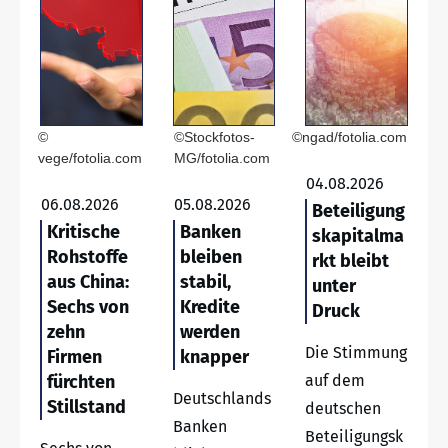
©
©Stockfotos-
©ngad/fotolia.com
vege/fotolia.com
MG/fotolia.com
04.08.2026
06.08.2026
05.08.2026
Beteiligung
Kritische
Banken
skapitalma
Rohstoffe
bleiben
rkt bleibt
aus China:
stabil,
unter
Sechs von
Kredite
Druck
zehn
werden
Die Stimmung
Firmen
knapper
fürchten
auf dem
Deutschlands
Stillstand
deutschen
Banken
Beteiligungsk