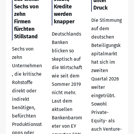
unter
Sechs von
Kredite
Druck
zehn
werden
Die Stimmung
Firmen
knapper
fürchten
auf dem
Deutschlands
Stillstand
deutschen
Banken
Beteiligungsk
Sechs von
blicken so
apitalmarkt
zehn
skeptisch auf
hat sich im
Unternehmen
die Wirtschaft
zweiten
, die kritische
wie seit dem
Quartal 2026
Rohstoffe
Sommer 2019
weiter
direkt oder
nicht mehr.
eingetrübt.
indirekt
Laut dem
Sowohl
benötigen,
aktuellen
Private-
befürchten
Bankenbarom
Equity- als
Produktionsst
eter von EY
auch Venture-
opps oder