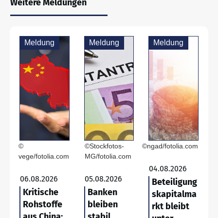
Weitere Meldungen
Meldung
Meldung
Meldung
©
©Stockfotos-
©ngad/fotolia.com
vege/fotolia.com
MG/fotolia.com
04.08.2026
06.08.2026
05.08.2026
Beteiligung
Kritische
Banken
skapitalma
Rohstoffe
bleiben
rkt bleibt
aus China:
stabil,