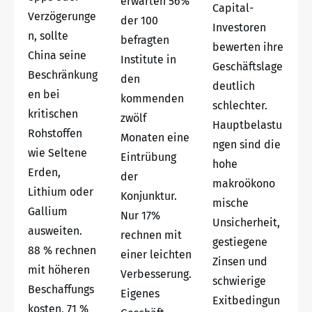
erwarten 56%
Capital-
Verzögerunge
der 100
Investoren
n, sollte
befragten
bewerten ihre
China seine
Institute in
Geschäftslage
Beschränkung
den
deutlich
en bei
kommenden
schlechter.
kritischen
zwölf
Hauptbelastu
Rohstoffen
Monaten eine
ngen sind die
wie Seltene
Eintrübung
hohe
Erden,
der
makroökono
Lithium oder
Konjunktur.
mische
Gallium
Nur 17%
Unsicherheit,
ausweiten.
rechnen mit
gestiegene
88 % rechnen
einer leichten
Zinsen und
mit höheren
Verbesserung.
schwierige
Beschaffungs
Eigenes
Exitbedingun
kosten, 71 %