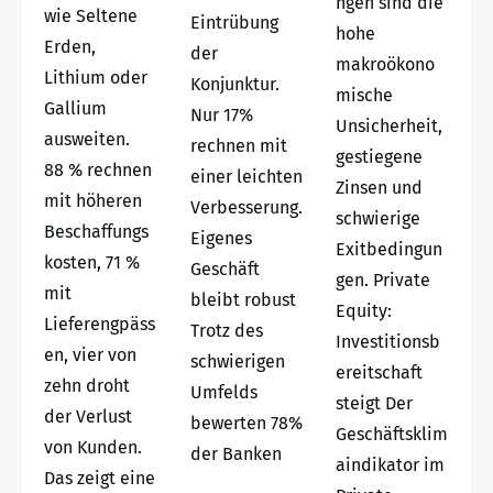
ngen sind die
wie Seltene
Eintrübung
hohe
Erden,
der
makroökono
Lithium oder
Konjunktur.
mische
Gallium
Nur 17%
Unsicherheit,
ausweiten.
rechnen mit
gestiegene
88 % rechnen
einer leichten
Zinsen und
mit höheren
Verbesserung.
schwierige
Beschaffungs
Eigenes
Exitbedingun
kosten, 71 %
Geschäft
gen. Private
mit
bleibt robust
Equity:
Lieferengpäss
Trotz des
Investitionsb
en, vier von
schwierigen
ereitschaft
zehn droht
Umfelds
steigt Der
der Verlust
bewerten 78%
Geschäftsklim
von Kunden.
der Banken
aindikator im
Das zeigt eine