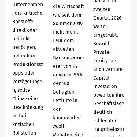
hat sich im
Unternehmen
die Wirtschaft
zweiten
, die kritische
wie seit dem
Quartal 2026
Rohstoffe
Sommer 2019
weiter
direkt oder
nicht mehr.
eingetrübt.
indirekt
Laut dem
Sowohl
benötigen,
aktuellen
Private-
befürchten
Bankenbarom
Equity- als
Produktionsst
eter von EY
auch Venture-
opps oder
erwarten 56%
Capital-
Verzögerunge
der 100
Investoren
n, sollte
befragten
bewerten ihre
China seine
Institute in
Geschäftslage
Beschränkung
den
deutlich
en bei
kommenden
schlechter.
kritischen
zwölf
Hauptbelastu
Rohstoffen
Monaten eine