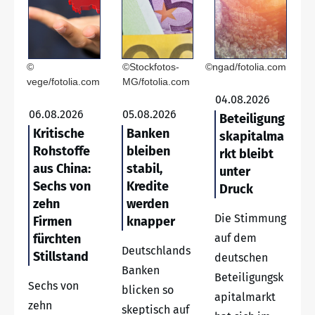
©
©Stockfotos-
©ngad/fotolia.com
vege/fotolia.com
MG/fotolia.com
04.08.2026
06.08.2026
05.08.2026
Beteiligung
Kritische
Banken
skapitalma
Rohstoffe
bleiben
rkt bleibt
aus China:
stabil,
unter
Sechs von
Kredite
Druck
zehn
werden
Die Stimmung
Firmen
knapper
fürchten
auf dem
Deutschlands
Stillstand
deutschen
Banken
Beteiligungsk
Sechs von
blicken so
apitalmarkt
zehn
skeptisch auf