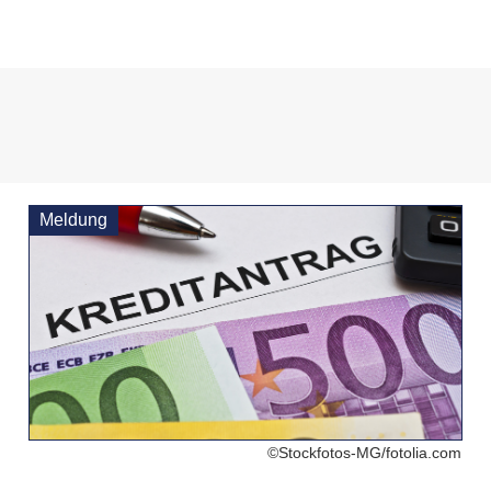
Meldung
©Stockfotos-MG/fotolia.com