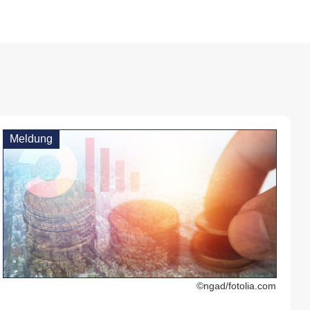
Meldung
©ngad/fotolia.com