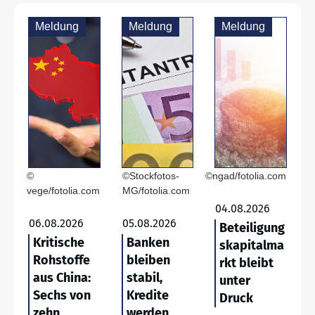
Meldung
Meldung
Meldung
©
©Stockfotos-
©ngad/fotolia.com
vege/fotolia.com
MG/fotolia.com
04.08.2026
06.08.2026
05.08.2026
Beteiligung
Kritische
Banken
skapitalma
Rohstoffe
bleiben
rkt bleibt
aus China:
stabil,
unter
Sechs von
Kredite
Druck
zehn
werden