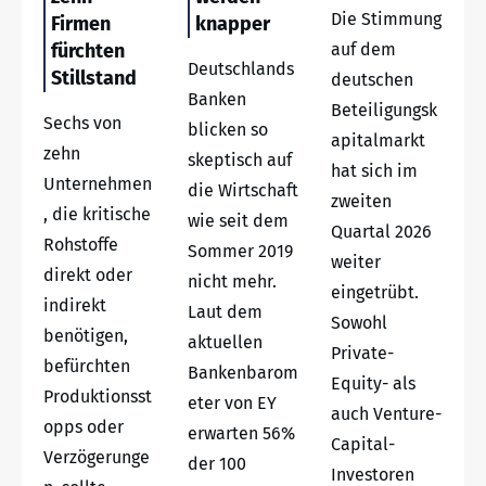
Die Stimmung
Firmen
knapper
fürchten
auf dem
Deutschlands
Stillstand
deutschen
Banken
Beteiligungsk
Sechs von
blicken so
apitalmarkt
zehn
skeptisch auf
hat sich im
Unternehmen
die Wirtschaft
zweiten
, die kritische
wie seit dem
Quartal 2026
Rohstoffe
Sommer 2019
weiter
direkt oder
nicht mehr.
eingetrübt.
indirekt
Laut dem
Sowohl
benötigen,
aktuellen
Private-
befürchten
Bankenbarom
Equity- als
Produktionsst
eter von EY
auch Venture-
opps oder
erwarten 56%
Capital-
Verzögerunge
der 100
Investoren