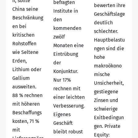
n, sollte
befragten
bewerten ihre
China seine
Institute in
Geschäftslage
Beschränkung
den
deutlich
en bei
kommenden
schlechter.
kritischen
zwölf
Hauptbelastu
Rohstoffen
Monaten eine
ngen sind die
wie Seltene
Eintrübung
hohe
Erden,
der
makroökono
Lithium oder
Konjunktur.
mische
Gallium
Nur 17%
Unsicherheit,
ausweiten.
rechnen mit
gestiegene
88 % rechnen
einer leichten
Zinsen und
mit höheren
Verbesserung.
schwierige
Beschaffungs
Eigenes
Exitbedingun
kosten, 71 %
Geschäft
gen. Private
mit
bleibt robust
Equity: