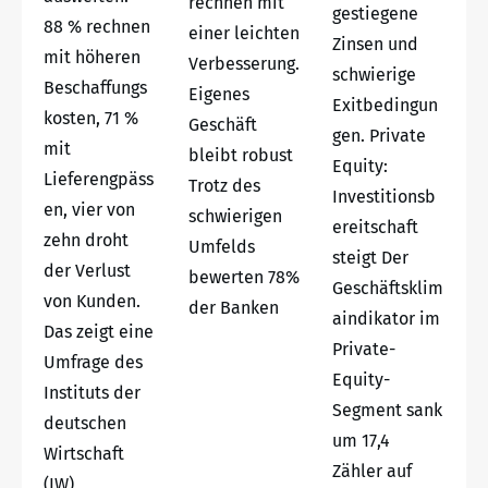
rechnen mit
gestiegene
88 % rechnen
einer leichten
Zinsen und
mit höheren
Verbesserung.
schwierige
Beschaffungs
Eigenes
Exitbedingun
kosten, 71 %
Geschäft
gen. Private
mit
bleibt robust
Equity:
Lieferengpäss
Trotz des
Investitionsb
en, vier von
schwierigen
ereitschaft
zehn droht
Umfelds
steigt Der
der Verlust
bewerten 78%
Geschäftsklim
von Kunden.
der Banken
aindikator im
Das zeigt eine
Private-
Umfrage des
Equity-
Instituts der
Segment sank
deutschen
um 17,4
Wirtschaft
Zähler auf
(IW)