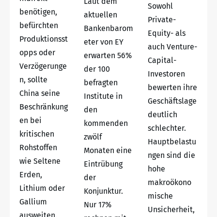
Laut dem
Sowohl
benötigen,
aktuellen
Private-
befürchten
Bankenbarom
Equity- als
Produktionsst
eter von EY
auch Venture-
opps oder
erwarten 56%
Capital-
Verzögerunge
der 100
Investoren
n, sollte
befragten
bewerten ihre
China seine
Institute in
Geschäftslage
Beschränkung
den
deutlich
en bei
kommenden
schlechter.
kritischen
zwölf
Hauptbelastu
Rohstoffen
Monaten eine
ngen sind die
wie Seltene
Eintrübung
hohe
Erden,
der
makroökono
Lithium oder
Konjunktur.
mische
Gallium
Nur 17%
Unsicherheit,
ausweiten.