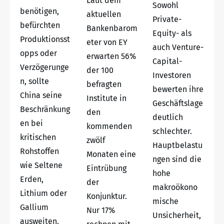
Laut dem
Sowohl
benötigen,
aktuellen
Private-
befürchten
Bankenbarom
Equity- als
Produktionsst
eter von EY
auch Venture-
opps oder
erwarten 56%
Capital-
Verzögerunge
der 100
Investoren
n, sollte
befragten
bewerten ihre
China seine
Institute in
Geschäftslage
Beschränkung
den
deutlich
en bei
kommenden
schlechter.
kritischen
zwölf
Hauptbelastu
Rohstoffen
Monaten eine
ngen sind die
wie Seltene
Eintrübung
hohe
Erden,
der
makroökono
Lithium oder
Konjunktur.
mische
Gallium
Nur 17%
Unsicherheit,
ausweiten.