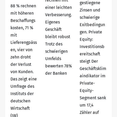
rechnen mit
gestiegene
88 % rechnen
einer leichten
Zinsen und
mit höheren
Verbesserung.
schwierige
Beschaffungs
Eigenes
Exitbedingun
kosten, 71 %
Geschäft
gen. Private
mit
bleibt robust
Equity:
Lieferengpäss
Trotz des
Investitionsb
en, vier von
schwierigen
ereitschaft
zehn droht
Umfelds
steigt Der
der Verlust
bewerten 78%
Geschäftsklim
von Kunden.
der Banken
aindikator im
Das zeigt eine
Private-
Umfrage des
Equity-
Instituts der
Segment sank
deutschen
um 17,4
Wirtschaft
Zähler auf
(IW)