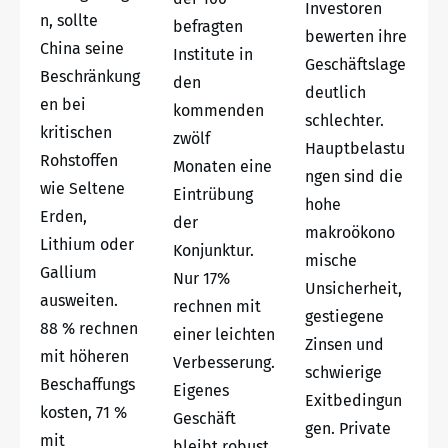
Investoren
n, sollte
befragten
bewerten ihre
China seine
Institute in
Geschäftslage
Beschränkung
den
deutlich
en bei
kommenden
schlechter.
kritischen
zwölf
Hauptbelastu
Rohstoffen
Monaten eine
ngen sind die
wie Seltene
Eintrübung
hohe
Erden,
der
makroökono
Lithium oder
Konjunktur.
mische
Gallium
Nur 17%
Unsicherheit,
ausweiten.
rechnen mit
gestiegene
88 % rechnen
einer leichten
Zinsen und
mit höheren
Verbesserung.
schwierige
Beschaffungs
Eigenes
Exitbedingun
kosten, 71 %
Geschäft
gen. Private
mit
bleibt robust