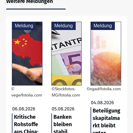
Weitere Meldungen
Meldung
Meldung
Meldung
©
©Stockfotos-
©ngad/fotolia.com
vege/fotolia.com
MG/fotolia.com
04.08.2026
06.08.2026
05.08.2026
Beteiligung
Kritische
Banken
skapitalma
Rohstoffe
bleiben
rkt bleibt
aus China:
stabil,
unter