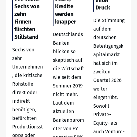
Sechs von
Kredite
Druck
zehn
werden
Die Stimmung
Firmen
knapper
fürchten
auf dem
Deutschlands
Stillstand
deutschen
Banken
Beteiligungsk
Sechs von
blicken so
apitalmarkt
zehn
skeptisch auf
hat sich im
Unternehmen
die Wirtschaft
zweiten
, die kritische
wie seit dem
Quartal 2026
Rohstoffe
Sommer 2019
weiter
direkt oder
nicht mehr.
eingetrübt.
indirekt
Laut dem
Sowohl
benötigen,
aktuellen
Private-
befürchten
Bankenbarom
Equity- als
Produktionsst
eter von EY
auch Venture-
opps oder