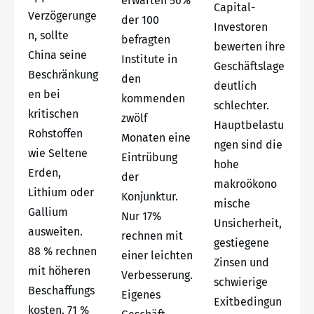
erwarten 56%
Capital-
Verzögerunge
der 100
Investoren
n, sollte
befragten
bewerten ihre
China seine
Institute in
Geschäftslage
Beschränkung
den
deutlich
en bei
kommenden
schlechter.
kritischen
zwölf
Hauptbelastu
Rohstoffen
Monaten eine
ngen sind die
wie Seltene
Eintrübung
hohe
Erden,
der
makroökono
Lithium oder
Konjunktur.
mische
Gallium
Nur 17%
Unsicherheit,
ausweiten.
rechnen mit
gestiegene
88 % rechnen
einer leichten
Zinsen und
mit höheren
Verbesserung.
schwierige
Beschaffungs
Eigenes
Exitbedingun
kosten, 71 %