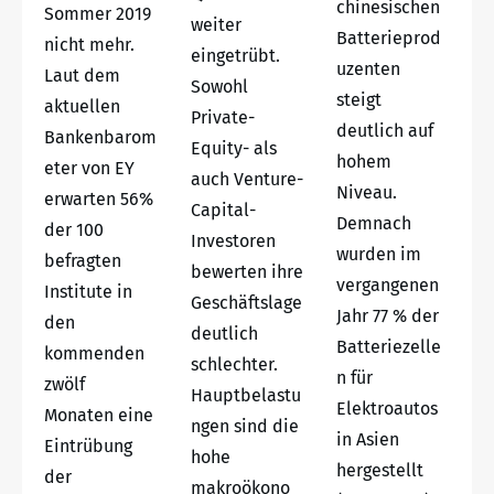
chinesischen
Sommer 2019
weiter
Batterieprod
nicht mehr.
eingetrübt.
uzenten
Laut dem
Sowohl
steigt
aktuellen
Private-
deutlich auf
Bankenbarom
Equity- als
hohem
eter von EY
auch Venture-
Niveau.
erwarten 56%
Capital-
Demnach
der 100
Investoren
wurden im
befragten
bewerten ihre
vergangenen
Institute in
Geschäftslage
Jahr 77 % der
den
deutlich
Batteriezelle
kommenden
schlechter.
n für
zwölf
Hauptbelastu
Elektroautos
Monaten eine
ngen sind die
in Asien
Eintrübung
hohe
hergestellt
der
makroökono