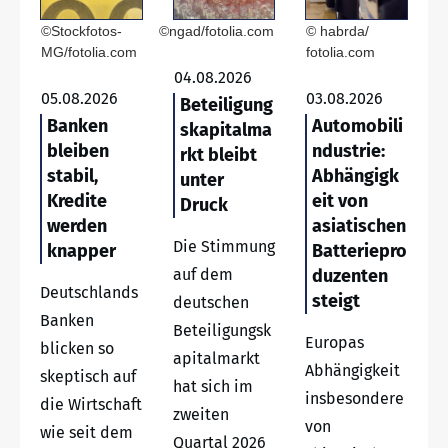
©Stockfotos-
©ngad/fotolia.com
© habrda/
MG/fotolia.com
fotolia.com
04.08.2026
05.08.2026
03.08.2026
Beteiligung
Banken
Automobili
skapitalma
bleiben
ndustrie:
rkt bleibt
stabil,
Abhängigk
unter
Kredite
eit von
Druck
werden
asiatischen
Die Stimmung
knapper
Batteriepro
auf dem
duzenten
Deutschlands
steigt
deutschen
Banken
Beteiligungsk
Europas
blicken so
apitalmarkt
Abhängigkeit
skeptisch auf
hat sich im
insbesondere
die Wirtschaft
zweiten
von
wie seit dem
Quartal 2026