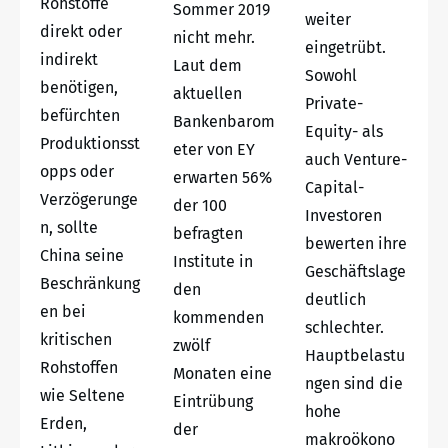
Rohstoffe
Sommer 2019
weiter
direkt oder
nicht mehr.
eingetrübt.
indirekt
Laut dem
Sowohl
benötigen,
aktuellen
Private-
befürchten
Bankenbarom
Equity- als
Produktionsst
eter von EY
auch Venture-
opps oder
erwarten 56%
Capital-
Verzögerunge
der 100
Investoren
n, sollte
befragten
bewerten ihre
China seine
Institute in
Geschäftslage
Beschränkung
den
deutlich
en bei
kommenden
schlechter.
kritischen
zwölf
Hauptbelastu
Rohstoffen
Monaten eine
ngen sind die
wie Seltene
Eintrübung
hohe
Erden,
der
makroökono