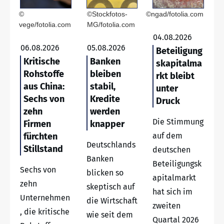
©
©Stockfotos-
©ngad/fotolia.com
vege/fotolia.com
MG/fotolia.com
04.08.2026
06.08.2026
05.08.2026
Beteiligung
Kritische
Banken
skapitalma
Rohstoffe
bleiben
rkt bleibt
aus China:
stabil,
unter
Sechs von
Kredite
Druck
zehn
werden
Die Stimmung
Firmen
knapper
fürchten
auf dem
Deutschlands
Stillstand
deutschen
Banken
Beteiligungsk
Sechs von
blicken so
apitalmarkt
zehn
skeptisch auf
hat sich im
Unternehmen
die Wirtschaft
zweiten
, die kritische
wie seit dem
Quartal 2026