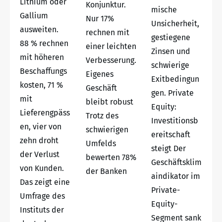
Lithium oder
Konjunktur.
mische
Gallium
Nur 17%
Unsicherheit,
ausweiten.
rechnen mit
gestiegene
88 % rechnen
einer leichten
Zinsen und
mit höheren
Verbesserung.
schwierige
Beschaffungs
Eigenes
Exitbedingun
kosten, 71 %
Geschäft
gen. Private
mit
bleibt robust
Equity:
Lieferengpäss
Trotz des
Investitionsb
en, vier von
schwierigen
ereitschaft
zehn droht
Umfelds
steigt Der
der Verlust
bewerten 78%
Geschäftsklim
von Kunden.
der Banken
aindikator im
Das zeigt eine
Private-
Umfrage des
Equity-
Instituts der
Segment sank