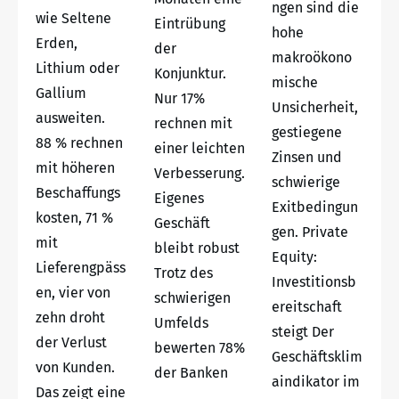
ngen sind die
wie Seltene
Eintrübung
hohe
Erden,
der
makroökono
Lithium oder
Konjunktur.
mische
Gallium
Nur 17%
Unsicherheit,
ausweiten.
rechnen mit
gestiegene
88 % rechnen
einer leichten
Zinsen und
mit höheren
Verbesserung.
schwierige
Beschaffungs
Eigenes
Exitbedingun
kosten, 71 %
Geschäft
gen. Private
mit
bleibt robust
Equity:
Lieferengpäss
Trotz des
Investitionsb
en, vier von
schwierigen
ereitschaft
zehn droht
Umfelds
steigt Der
der Verlust
bewerten 78%
Geschäftsklim
von Kunden.
der Banken
aindikator im
Das zeigt eine