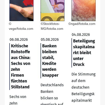
©
©Stockfotos-
©ngad/fotolia.com
vege/fotolia.com
MG/fotolia.com
04.08.2026
06.08.2026
05.08.2026
Beteiligung
Kritische
Banken
skapitalma
Rohstoffe
bleiben
rkt bleibt
aus China:
stabil,
unter
Sechs von
Kredite
Druck
zehn
werden
Die Stimmung
Firmen
knapper
fürchten
auf dem
Deutschlands
Stillstand
deutschen
Banken
Beteiligungsk
Sechs von
blicken so
apitalmarkt
zehn
skeptisch auf