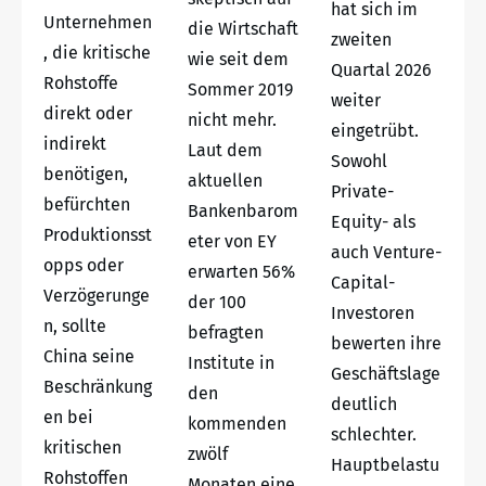
hat sich im
Unternehmen
die Wirtschaft
zweiten
, die kritische
wie seit dem
Quartal 2026
Rohstoffe
Sommer 2019
weiter
direkt oder
nicht mehr.
eingetrübt.
indirekt
Laut dem
Sowohl
benötigen,
aktuellen
Private-
befürchten
Bankenbarom
Equity- als
Produktionsst
eter von EY
auch Venture-
opps oder
erwarten 56%
Capital-
Verzögerunge
der 100
Investoren
n, sollte
befragten
bewerten ihre
China seine
Institute in
Geschäftslage
Beschränkung
den
deutlich
en bei
kommenden
schlechter.
kritischen
zwölf
Hauptbelastu
Rohstoffen
Monaten eine