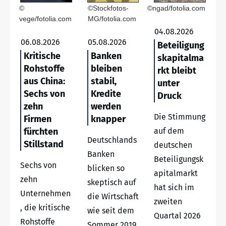
©
©Stockfotos-
©ngad/fotolia.com
vege/fotolia.com
MG/fotolia.com
04.08.2026
06.08.2026
05.08.2026
Beteiligung
Kritische
Banken
skapitalma
Rohstoffe
bleiben
rkt bleibt
aus China:
stabil,
unter
Sechs von
Kredite
Druck
zehn
werden
Die Stimmung
Firmen
knapper
fürchten
auf dem
Deutschlands
Stillstand
deutschen
Banken
Beteiligungsk
Sechs von
blicken so
apitalmarkt
zehn
skeptisch auf
hat sich im
Unternehmen
die Wirtschaft
zweiten
, die kritische
wie seit dem
Quartal 2026
Rohstoffe
Sommer 2019