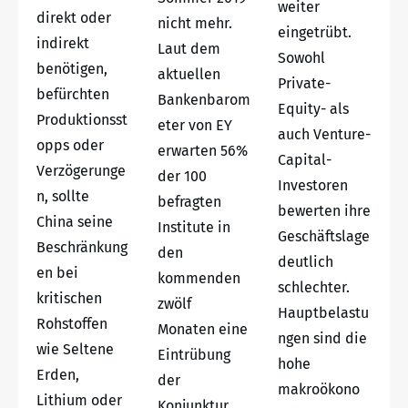
weiter
direkt oder
nicht mehr.
eingetrübt.
indirekt
Laut dem
Sowohl
benötigen,
aktuellen
Private-
befürchten
Bankenbarom
Equity- als
Produktionsst
eter von EY
auch Venture-
opps oder
erwarten 56%
Capital-
Verzögerunge
der 100
Investoren
n, sollte
befragten
bewerten ihre
China seine
Institute in
Geschäftslage
Beschränkung
den
deutlich
en bei
kommenden
schlechter.
kritischen
zwölf
Hauptbelastu
Rohstoffen
Monaten eine
ngen sind die
wie Seltene
Eintrübung
hohe
Erden,
der
makroökono
Lithium oder
Konjunktur.