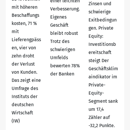
einer leichten
Zinsen und
mit höheren
Verbesserung.
schwierige
Beschaffungs
Eigenes
Exitbedingun
kosten, 71 %
Geschäft
gen. Private
mit
bleibt robust
Equity:
Lieferengpäss
Trotz des
Investitionsb
en, vier von
schwierigen
ereitschaft
zehn droht
Umfelds
steigt Der
der Verlust
bewerten 78%
Geschäftsklim
von Kunden.
der Banken
aindikator im
Das zeigt eine
Private-
Umfrage des
Equity-
Instituts der
Segment sank
deutschen
um 17,4
Wirtschaft
Zähler auf
(IW)
-32,2 Punkte.