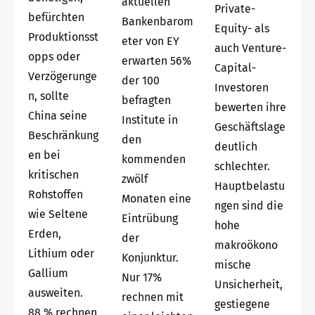
aktuellen
Private-
befürchten
Bankenbarom
Equity- als
Produktionsst
eter von EY
auch Venture-
opps oder
erwarten 56%
Capital-
Verzögerunge
der 100
Investoren
n, sollte
befragten
bewerten ihre
China seine
Institute in
Geschäftslage
Beschränkung
den
deutlich
en bei
kommenden
schlechter.
kritischen
zwölf
Hauptbelastu
Rohstoffen
Monaten eine
ngen sind die
wie Seltene
Eintrübung
hohe
Erden,
der
makroökono
Lithium oder
Konjunktur.
mische
Gallium
Nur 17%
Unsicherheit,
ausweiten.
rechnen mit
gestiegene
88 % rechnen