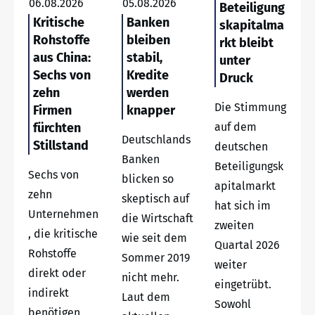
06.08.2026
05.08.2026
Beteiligung
Kritische
Banken
skapitalma
Rohstoffe
bleiben
rkt bleibt
aus China:
stabil,
unter
Sechs von
Kredite
Druck
zehn
werden
Die Stimmung
Firmen
knapper
fürchten
auf dem
Deutschlands
Stillstand
deutschen
Banken
Beteiligungsk
Sechs von
blicken so
apitalmarkt
zehn
skeptisch auf
hat sich im
Unternehmen
die Wirtschaft
zweiten
, die kritische
wie seit dem
Quartal 2026
Rohstoffe
Sommer 2019
weiter
direkt oder
nicht mehr.
eingetrübt.
indirekt
Laut dem
Sowohl
benötigen,