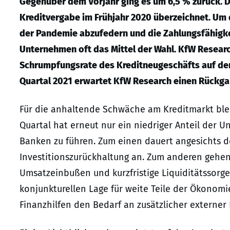
Gegenüber dem Vorjahr ging es um 6,5 % zurück. Di
Kreditvergabe im Frühjahr 2020 überzeichnet. Um
der Pandemie abzufedern und die Zahlungsfähigkei
Unternehmen oft das Mittel der Wahl. KfW Research
Schrumpfungsrate des Kreditneugeschäfts auf den 
Quartal 2021 erwartet KfW Research einen Rückga
Für die anhaltende Schwäche am Kreditmarkt ble
Quartal hat erneut nur ein niedriger Anteil der
Banken zu führen. Zum einen dauert angesichts 
Investitionszurückhaltung an. Zum anderen gehe
Umsatzeinbußen und kurzfristige Liquiditätssorge
konjunkturellen Lage für weite Teile der Ökonom
Finanzhilfen den Bedarf an zusätzlicher externer