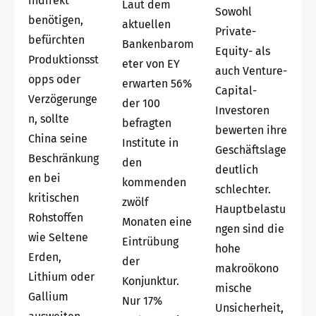
indirekt
Laut dem
Sowohl
benötigen,
aktuellen
Private-
befürchten
Bankenbarom
Equity- als
Produktionsst
eter von EY
auch Venture-
opps oder
erwarten 56%
Capital-
Verzögerunge
der 100
Investoren
n, sollte
befragten
bewerten ihre
China seine
Institute in
Geschäftslage
Beschränkung
den
deutlich
en bei
kommenden
schlechter.
kritischen
zwölf
Hauptbelastu
Rohstoffen
Monaten eine
ngen sind die
wie Seltene
Eintrübung
hohe
Erden,
der
makroökono
Lithium oder
Konjunktur.
mische
Gallium
Nur 17%
Unsicherheit,