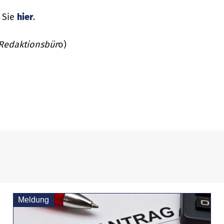
 Sie
hier
.
 Redaktionsbür
o)
Meldung