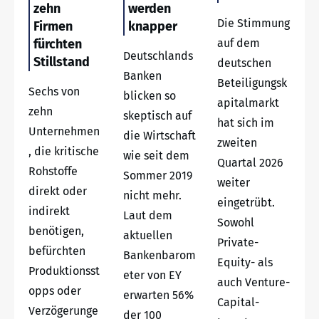
zehn
werden
Die Stimmung
Firmen
knapper
fürchten
auf dem
Deutschlands
Stillstand
deutschen
Banken
Beteiligungsk
Sechs von
blicken so
apitalmarkt
zehn
skeptisch auf
hat sich im
Unternehmen
die Wirtschaft
zweiten
, die kritische
wie seit dem
Quartal 2026
Rohstoffe
Sommer 2019
weiter
direkt oder
nicht mehr.
eingetrübt.
indirekt
Laut dem
Sowohl
benötigen,
aktuellen
Private-
befürchten
Bankenbarom
Equity- als
Produktionsst
eter von EY
auch Venture-
opps oder
erwarten 56%
Capital-
Verzögerunge
der 100