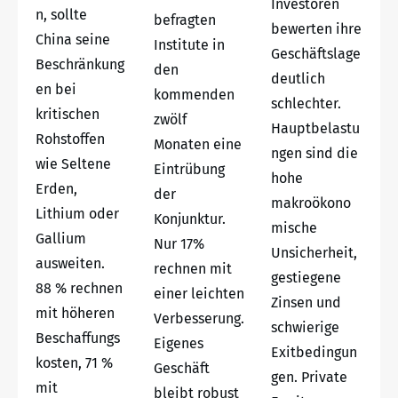
Investoren
n, sollte
befragten
bewerten ihre
China seine
Institute in
Geschäftslage
Beschränkung
den
deutlich
en bei
kommenden
schlechter.
kritischen
zwölf
Hauptbelastu
Rohstoffen
Monaten eine
ngen sind die
wie Seltene
Eintrübung
hohe
Erden,
der
makroökono
Lithium oder
Konjunktur.
mische
Gallium
Nur 17%
Unsicherheit,
ausweiten.
rechnen mit
gestiegene
88 % rechnen
einer leichten
Zinsen und
mit höheren
Verbesserung.
schwierige
Beschaffungs
Eigenes
Exitbedingun
kosten, 71 %
Geschäft
gen. Private
mit
bleibt robust