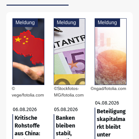
Meldung
Meldung
Meldung
©
©Stockfotos-
©ngad/fotolia.com
vege/fotolia.com
MG/fotolia.com
04.08.2026
06.08.2026
05.08.2026
Beteiligung
Kritische
Banken
skapitalma
Rohstoffe
bleiben
rkt bleibt
aus China:
stabil,
unter