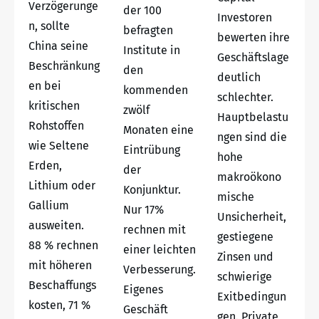
Verzögerunge
der 100
Investoren
n, sollte
befragten
bewerten ihre
China seine
Institute in
Geschäftslage
Beschränkung
den
deutlich
en bei
kommenden
schlechter.
kritischen
zwölf
Hauptbelastu
Rohstoffen
Monaten eine
ngen sind die
wie Seltene
Eintrübung
hohe
Erden,
der
makroökono
Lithium oder
Konjunktur.
mische
Gallium
Nur 17%
Unsicherheit,
ausweiten.
rechnen mit
gestiegene
88 % rechnen
einer leichten
Zinsen und
mit höheren
Verbesserung.
schwierige
Beschaffungs
Eigenes
Exitbedingun
kosten, 71 %
Geschäft
gen. Private