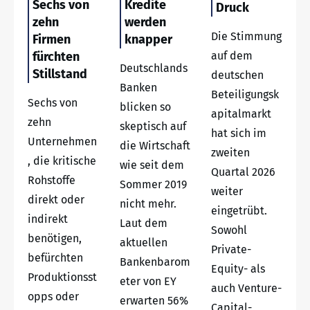
Sechs von
Kredite
Druck
zehn
werden
Die Stimmung
Firmen
knapper
fürchten
auf dem
Deutschlands
Stillstand
deutschen
Banken
Beteiligungsk
Sechs von
blicken so
apitalmarkt
zehn
skeptisch auf
hat sich im
Unternehmen
die Wirtschaft
zweiten
, die kritische
wie seit dem
Quartal 2026
Rohstoffe
Sommer 2019
weiter
direkt oder
nicht mehr.
eingetrübt.
indirekt
Laut dem
Sowohl
benötigen,
aktuellen
Private-
befürchten
Bankenbarom
Equity- als
Produktionsst
eter von EY
auch Venture-
opps oder
erwarten 56%
Capital-