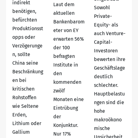
indirekt
Laut dem
Sowohl
benötigen,
aktuellen
Private-
befürchten
Bankenbarom
Equity- als
Produktionsst
eter von EY
auch Venture-
opps oder
erwarten 56%
Capital-
Verzögerunge
der 100
Investoren
n, sollte
befragten
bewerten ihre
China seine
Institute in
Geschäftslage
Beschränkung
den
deutlich
en bei
kommenden
schlechter.
kritischen
zwölf
Hauptbelastu
Rohstoffen
Monaten eine
ngen sind die
wie Seltene
Eintrübung
hohe
Erden,
der
makroökono
Lithium oder
Konjunktur.
mische
Gallium
Nur 17%
Unsicherheit,