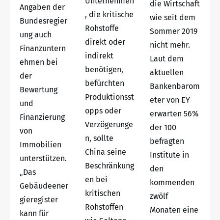
Unternehmen
die Wirtschaft
Angaben der
, die kritische
wie seit dem
Bundesregier
Rohstoffe
Sommer 2019
ung auch
direkt oder
nicht mehr.
Finanzuntern
indirekt
Laut dem
ehmen bei
benötigen,
aktuellen
der
befürchten
Bankenbarom
Bewertung
Produktionsst
eter von EY
und
opps oder
erwarten 56%
Finanzierung
Verzögerunge
der 100
von
n, sollte
befragten
Immobilien
China seine
Institute in
unterstützen.
Beschränkung
den
„Das
en bei
kommenden
Gebäudeener
kritischen
zwölf
gieregister
Rohstoffen
Monaten eine
kann für