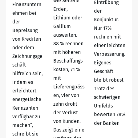
wie Seltene
Eintrübung
Finanzuntern
Erden,
der
ehmen bei
Lithium oder
Konjunktur.
der
Gallium
Nur 17%
Bepreisung
ausweiten.
rechnen mit
von Krediten
88 % rechnen
einer leichten
oder dem
mit höheren
Verbesserung.
Zeichnungsge
Beschaffungs
Eigenes
schäft
kosten, 71 %
Geschäft
hilfreich sein,
mit
bleibt robust
indem es
Lieferengpäss
Trotz des
erleichtert,
en, vier von
schwierigen
energetische
zehn droht
Umfelds
Kennzahlen
der Verlust
bewerten 78%
verfügbar zu
von Kunden.
der Banken
machen“,
Das zeigt eine
schreibt sie