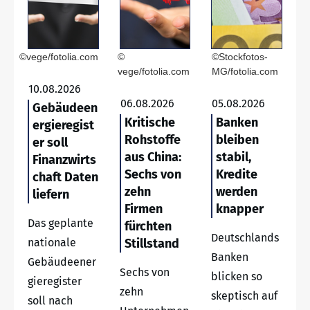
©vege/fotolia.com
©
©Stockfotos-
vege/fotolia.com
MG/fotolia.com
10.08.2026
06.08.2026
05.08.2026
Gebäudeen
Kritische
Banken
ergieregist
Rohstoffe
bleiben
er soll
aus China:
stabil,
Finanzwirts
Sechs von
Kredite
chaft Daten
zehn
werden
liefern
Firmen
knapper
Das geplante
fürchten
Deutschlands
nationale
Stillstand
Banken
Gebäudeener
Sechs von
blicken so
gieregister
zehn
skeptisch auf
soll nach