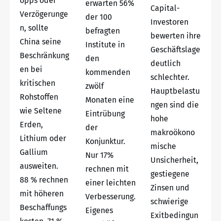
opps oder
erwarten 56%
Capital-
Verzögerunge
der 100
Investoren
n, sollte
befragten
bewerten ihre
China seine
Institute in
Geschäftslage
Beschränkung
den
deutlich
en bei
kommenden
schlechter.
kritischen
zwölf
Hauptbelastu
Rohstoffen
Monaten eine
ngen sind die
wie Seltene
Eintrübung
hohe
Erden,
der
makroökono
Lithium oder
Konjunktur.
mische
Gallium
Nur 17%
Unsicherheit,
ausweiten.
rechnen mit
gestiegene
88 % rechnen
einer leichten
Zinsen und
mit höheren
Verbesserung.
schwierige
Beschaffungs
Eigenes
Exitbedingun