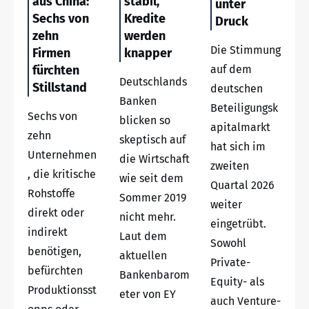
aus China:
stabil,
unter
Sechs von
Kredite
Druck
zehn
werden
Die Stimmung
Firmen
knapper
fürchten
auf dem
Deutschlands
Stillstand
deutschen
Banken
Beteiligungsk
Sechs von
blicken so
apitalmarkt
zehn
skeptisch auf
hat sich im
Unternehmen
die Wirtschaft
zweiten
, die kritische
wie seit dem
Quartal 2026
Rohstoffe
Sommer 2019
weiter
direkt oder
nicht mehr.
eingetrübt.
indirekt
Laut dem
Sowohl
benötigen,
aktuellen
Private-
befürchten
Bankenbarom
Equity- als
Produktionsst
eter von EY
auch Venture-