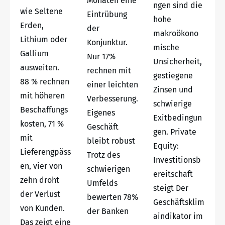
Monaten eine
ngen sind die
wie Seltene
Eintrübung
hohe
Erden,
der
makroökono
Lithium oder
Konjunktur.
mische
Gallium
Nur 17%
Unsicherheit,
ausweiten.
rechnen mit
gestiegene
88 % rechnen
einer leichten
Zinsen und
mit höheren
Verbesserung.
schwierige
Beschaffungs
Eigenes
Exitbedingun
kosten, 71 %
Geschäft
gen. Private
mit
bleibt robust
Equity:
Lieferengpäss
Trotz des
Investitionsb
en, vier von
schwierigen
ereitschaft
zehn droht
Umfelds
steigt Der
der Verlust
bewerten 78%
Geschäftsklim
von Kunden.
der Banken
aindikator im
Das zeigt eine