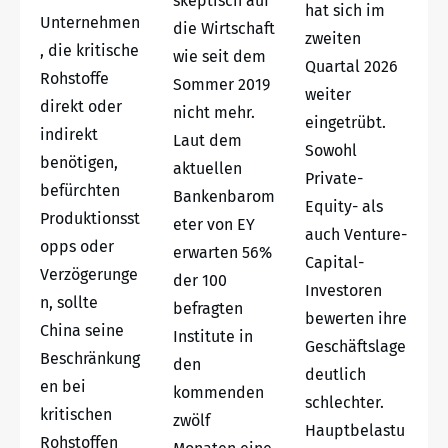
skeptisch auf
hat sich im
Unternehmen
die Wirtschaft
zweiten
, die kritische
wie seit dem
Quartal 2026
Rohstoffe
Sommer 2019
weiter
direkt oder
nicht mehr.
eingetrübt.
indirekt
Laut dem
Sowohl
benötigen,
aktuellen
Private-
befürchten
Bankenbarom
Equity- als
Produktionsst
eter von EY
auch Venture-
opps oder
erwarten 56%
Capital-
Verzögerunge
der 100
Investoren
n, sollte
befragten
bewerten ihre
China seine
Institute in
Geschäftslage
Beschränkung
den
deutlich
en bei
kommenden
schlechter.
kritischen
zwölf
Hauptbelastu
Rohstoffen