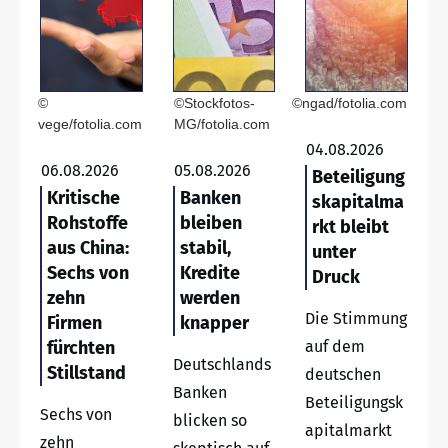
©
©Stockfotos-
©ngad/fotolia.com
vege/fotolia.com
MG/fotolia.com
04.08.2026
06.08.2026
05.08.2026
Beteiligung
Kritische
Banken
skapitalma
Rohstoffe
bleiben
rkt bleibt
aus China:
stabil,
unter
Sechs von
Kredite
Druck
zehn
werden
Die Stimmung
Firmen
knapper
fürchten
auf dem
Deutschlands
Stillstand
deutschen
Banken
Beteiligungsk
Sechs von
blicken so
apitalmarkt
zehn