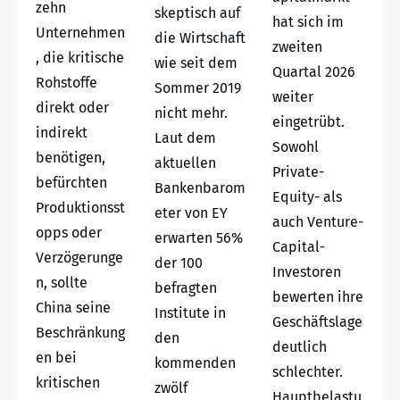
zehn
skeptisch auf
hat sich im
Unternehmen
die Wirtschaft
zweiten
, die kritische
wie seit dem
Quartal 2026
Rohstoffe
Sommer 2019
weiter
direkt oder
nicht mehr.
eingetrübt.
indirekt
Laut dem
Sowohl
benötigen,
aktuellen
Private-
befürchten
Bankenbarom
Equity- als
Produktionsst
eter von EY
auch Venture-
opps oder
erwarten 56%
Capital-
Verzögerunge
der 100
Investoren
n, sollte
befragten
bewerten ihre
China seine
Institute in
Geschäftslage
Beschränkung
den
deutlich
en bei
kommenden
schlechter.
kritischen
zwölf
Hauptbelastu