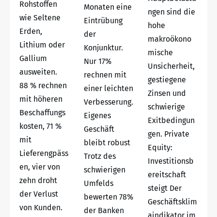
Rohstoffen
Monaten eine
ngen sind die
wie Seltene
Eintrübung
hohe
Erden,
der
makroökono
Lithium oder
Konjunktur.
mische
Gallium
Nur 17%
Unsicherheit,
ausweiten.
rechnen mit
gestiegene
88 % rechnen
einer leichten
Zinsen und
mit höheren
Verbesserung.
schwierige
Beschaffungs
Eigenes
Exitbedingun
kosten, 71 %
Geschäft
gen. Private
mit
bleibt robust
Equity:
Lieferengpäss
Trotz des
Investitionsb
en, vier von
schwierigen
ereitschaft
zehn droht
Umfelds
steigt Der
der Verlust
bewerten 78%
Geschäftsklim
von Kunden.
der Banken
aindikator im