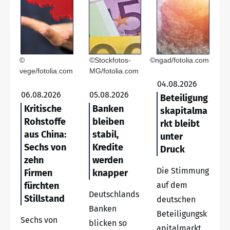
©
©Stockfotos-
©ngad/fotolia.com
vege/fotolia.com
MG/fotolia.com
04.08.2026
06.08.2026
05.08.2026
Beteiligung
Kritische
Banken
skapitalma
Rohstoffe
bleiben
rkt bleibt
aus China:
stabil,
unter
Sechs von
Kredite
Druck
zehn
werden
Die Stimmung
Firmen
knapper
fürchten
auf dem
Deutschlands
Stillstand
deutschen
Banken
Beteiligungsk
Sechs von
blicken so
apitalmarkt