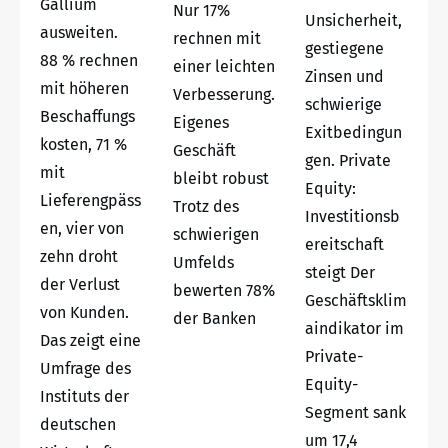
Gallium
Nur 17%
Unsicherheit,
ausweiten.
rechnen mit
gestiegene
88 % rechnen
einer leichten
Zinsen und
mit höheren
Verbesserung.
schwierige
Beschaffungs
Eigenes
Exitbedingun
kosten, 71 %
Geschäft
gen. Private
mit
bleibt robust
Equity:
Lieferengpäss
Trotz des
Investitionsb
en, vier von
schwierigen
ereitschaft
zehn droht
Umfelds
steigt Der
der Verlust
bewerten 78%
Geschäftsklim
von Kunden.
der Banken
aindikator im
Das zeigt eine
Private-
Umfrage des
Equity-
Instituts der
Segment sank
deutschen
um 17,4