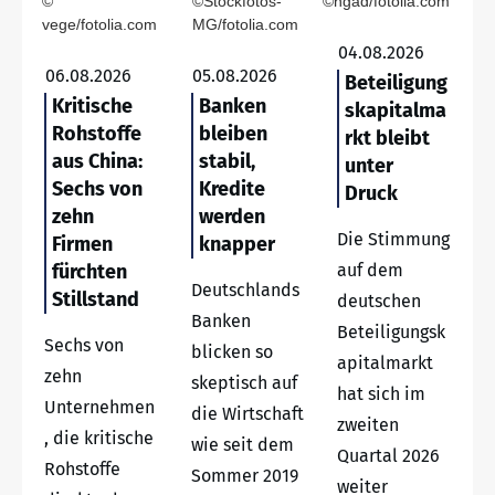
©
©Stockfotos-
©ngad/fotolia.com
vege/fotolia.com
MG/fotolia.com
04.08.2026
06.08.2026
05.08.2026
Beteiligung
Kritische
Banken
skapitalma
Rohstoffe
bleiben
rkt bleibt
aus China:
stabil,
unter
Sechs von
Kredite
Druck
zehn
werden
Die Stimmung
Firmen
knapper
fürchten
auf dem
Deutschlands
Stillstand
deutschen
Banken
Beteiligungsk
Sechs von
blicken so
apitalmarkt
zehn
skeptisch auf
hat sich im
Unternehmen
die Wirtschaft
zweiten
, die kritische
wie seit dem
Quartal 2026
Rohstoffe
Sommer 2019
weiter