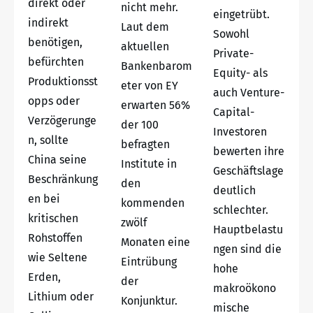
direkt oder
nicht mehr.
eingetrübt.
indirekt
Laut dem
Sowohl
benötigen,
aktuellen
Private-
befürchten
Bankenbarom
Equity- als
Produktionsst
eter von EY
auch Venture-
opps oder
erwarten 56%
Capital-
Verzögerunge
der 100
Investoren
n, sollte
befragten
bewerten ihre
China seine
Institute in
Geschäftslage
Beschränkung
den
deutlich
en bei
kommenden
schlechter.
kritischen
zwölf
Hauptbelastu
Rohstoffen
Monaten eine
ngen sind die
wie Seltene
Eintrübung
hohe
Erden,
der
makroökono
Lithium oder
Konjunktur.
mische