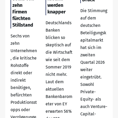
zehn
werden
Die Stimmung
Firmen
knapper
fürchten
auf dem
Deutschlands
Stillstand
deutschen
Banken
Beteiligungsk
Sechs von
blicken so
apitalmarkt
zehn
skeptisch auf
hat sich im
Unternehmen
die Wirtschaft
zweiten
, die kritische
wie seit dem
Quartal 2026
Rohstoffe
Sommer 2019
weiter
direkt oder
nicht mehr.
eingetrübt.
indirekt
Laut dem
Sowohl
benötigen,
aktuellen
Private-
befürchten
Bankenbarom
Equity- als
Produktionsst
eter von EY
auch Venture-
opps oder
erwarten 56%
Capital-
Verzögerunge