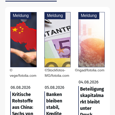
Meldung
Meldung
Meldung
©
©Stockfotos-
©ngad/fotolia.com
vege/fotolia.com
MG/fotolia.com
04.08.2026
06.08.2026
05.08.2026
Beteiligung
Kritische
Banken
skapitalma
Rohstoffe
bleiben
rkt bleibt
aus China:
stabil,
unter
Sechs von
Kredite
Druck