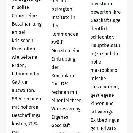
der 100
Investoren
n, sollte
befragten
bewerten ihre
China seine
Institute in
Geschäftslage
Beschränkung
den
deutlich
en bei
kommenden
schlechter.
kritischen
zwölf
Hauptbelastu
Rohstoffen
Monaten eine
ngen sind die
wie Seltene
Eintrübung
hohe
Erden,
der
makroökono
Lithium oder
Konjunktur.
mische
Gallium
Nur 17%
Unsicherheit,
ausweiten.
rechnen mit
gestiegene
88 % rechnen
einer leichten
Zinsen und
mit höheren
Verbesserung.
schwierige
Beschaffungs
Eigenes
Exitbedingun
kosten, 71 %
Geschäft
gen. Private
mit