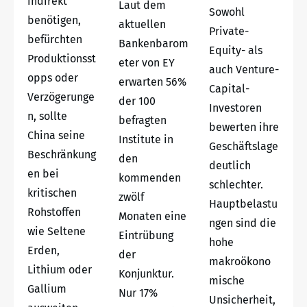
indirekt
Laut dem
Sowohl
benötigen,
aktuellen
Private-
befürchten
Bankenbarom
Equity- als
Produktionsst
eter von EY
auch Venture-
opps oder
erwarten 56%
Capital-
Verzögerunge
der 100
Investoren
n, sollte
befragten
bewerten ihre
China seine
Institute in
Geschäftslage
Beschränkung
den
deutlich
en bei
kommenden
schlechter.
kritischen
zwölf
Hauptbelastu
Rohstoffen
Monaten eine
ngen sind die
wie Seltene
Eintrübung
hohe
Erden,
der
makroökono
Lithium oder
Konjunktur.
mische
Gallium
Nur 17%
Unsicherheit,