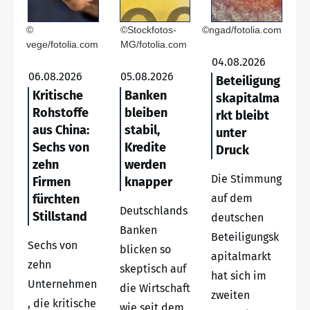
©
©Stockfotos-
©ngad/fotolia.com
vege/fotolia.com
MG/fotolia.com
04.08.2026
06.08.2026
05.08.2026
Beteiligung
Kritische
Banken
skapitalma
Rohstoffe
bleiben
rkt bleibt
aus China:
stabil,
unter
Sechs von
Kredite
Druck
zehn
werden
Die Stimmung
Firmen
knapper
fürchten
auf dem
Deutschlands
Stillstand
deutschen
Banken
Beteiligungsk
Sechs von
blicken so
apitalmarkt
zehn
skeptisch auf
hat sich im
Unternehmen
die Wirtschaft
zweiten
, die kritische
wie seit dem