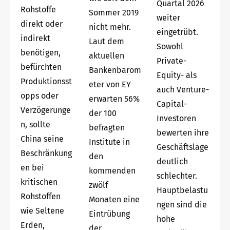
Quartal 2026
Rohstoffe
Sommer 2019
weiter
direkt oder
nicht mehr.
eingetrübt.
indirekt
Laut dem
Sowohl
benötigen,
aktuellen
Private-
befürchten
Bankenbarom
Equity- als
Produktionsst
eter von EY
auch Venture-
opps oder
erwarten 56%
Capital-
Verzögerunge
der 100
Investoren
n, sollte
befragten
bewerten ihre
China seine
Institute in
Geschäftslage
Beschränkung
den
deutlich
en bei
kommenden
schlechter.
kritischen
zwölf
Hauptbelastu
Rohstoffen
Monaten eine
ngen sind die
wie Seltene
Eintrübung
hohe
Erden,
der