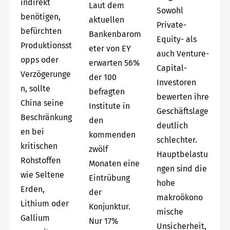
indirekt
Laut dem
Sowohl
benötigen,
aktuellen
Private-
befürchten
Bankenbarom
Equity- als
Produktionsst
eter von EY
auch Venture-
opps oder
erwarten 56%
Capital-
Verzögerunge
der 100
Investoren
n, sollte
befragten
bewerten ihre
China seine
Institute in
Geschäftslage
Beschränkung
den
deutlich
en bei
kommenden
schlechter.
kritischen
zwölf
Hauptbelastu
Rohstoffen
Monaten eine
ngen sind die
wie Seltene
Eintrübung
hohe
Erden,
der
makroökono
Lithium oder
Konjunktur.
mische
Gallium
Nur 17%
Unsicherheit,